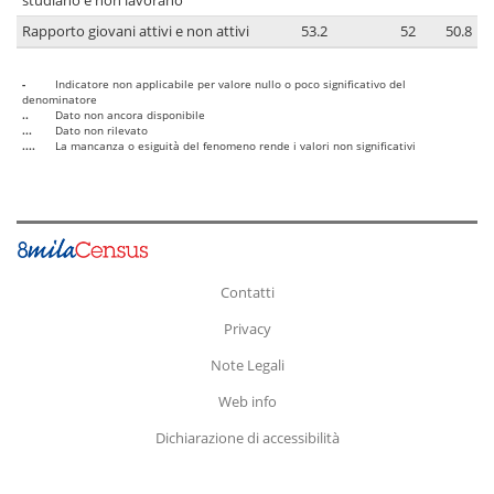
studiano e non lavorano
Rapporto giovani attivi e non attivi
53.2
52
50.8
-
Indicatore non applicabile per valore nullo o poco significativo del
denominatore
..
Dato non ancora disponibile
...
Dato non rilevato
....
La mancanza o esiguità del fenomeno rende i valori non significativi
Contatti
Privacy
Note Legali
Web info
Dichiarazione di accessibilità