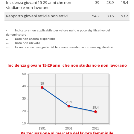
Incidenza giovani 15-29 anni che non
39
23.9
19.4
studiano e non lavorano
Rapporto giovani attivi e non attivi
54.2
30.6
53.2
-
Indicatore non applicabile per valore nullo o poco significativo del
denominatore
..
Dato non ancora disponibile
...
Dato non rilevato
....
La mancanza o esiguità del fenomeno rende i valori non significativi
Incidenza giovani 15-29 anni che non studiano e non lavorano
50
39
40
30
23.9
19.4
20
10
1991
2001
2011
Partecipazione al mercato del lavoro femminile