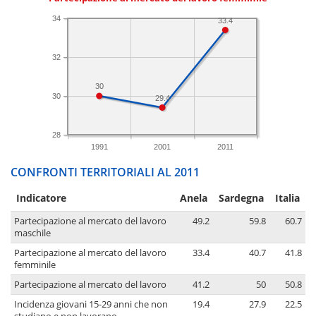
34
33.4
32
30
30
29.4
28
1991
2001
2011
CONFRONTI TERRITORIALI AL 2011
Indicatore
Anela
Sardegna
Italia
Partecipazione al mercato del lavoro
49.2
59.8
60.7
maschile
Partecipazione al mercato del lavoro
33.4
40.7
41.8
femminile
Partecipazione al mercato del lavoro
41.2
50
50.8
Incidenza giovani 15-29 anni che non
19.4
27.9
22.5