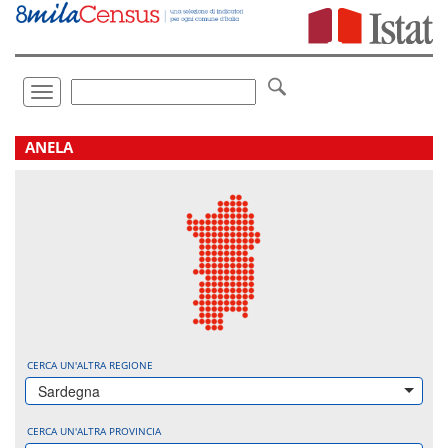
Vai
direttamente
a:
Contenuto
Ricerca
Toggle
navigation
.
ANELA
CERCA UN'ALTRA REGIONE
Sardegna
CERCA UN'ALTRA PROVINCIA