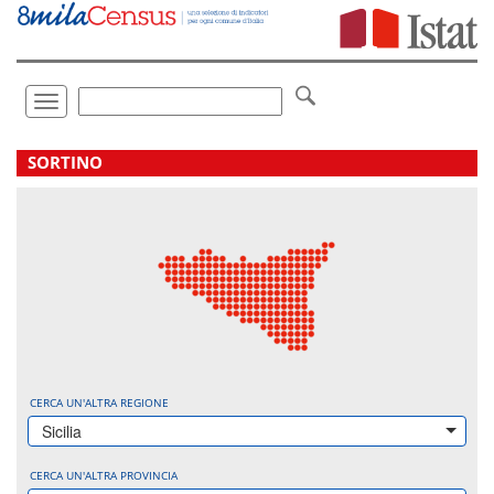
Vai
direttamente
a:
Contenuto
Ricerca
Toggle
navigation
.
SORTINO
CERCA UN'ALTRA REGIONE
Sicilia
CERCA UN'ALTRA PROVINCIA