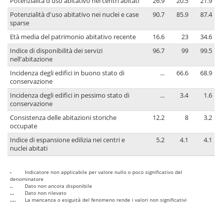
Potenzialità d'uso abitativo nei centri abitati
26.9
20.5
21.9
Potenzialità d'uso abitativo nei nuclei e case
90.7
85.9
87.4
sparse
Età media del patrimonio abitativo recente
16.6
23
34.6
Indice di disponibilità dei servizi
96.7
99
99.5
nell'abitazione
Incidenza degli edifici in buono stato di
...
66.6
68.9
conservazione
Incidenza degli edifici in pessimo stato di
...
3.4
1.6
conservazione
Consistenza delle abitazioni storiche
12.2
8
3.2
occupate
Indice di espansione edilizia nei centri e
5.2
4.1
4.1
nuclei abitati
-
Indicatore non applicabile per valore nullo o poco significativo del
denominatore
..
Dato non ancora disponibile
...
Dato non rilevato
....
La mancanza o esiguità del fenomeno rende i valori non significativi