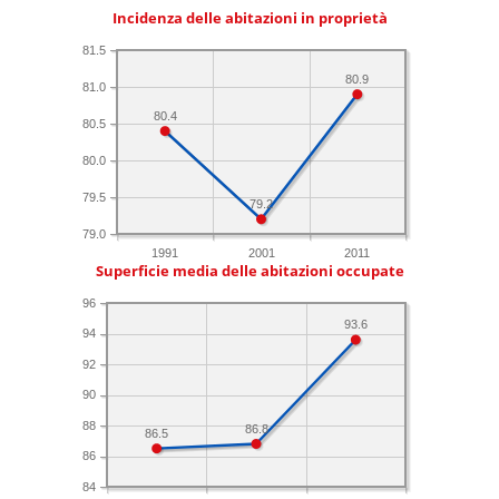
Incidenza delle abitazioni in proprietà
81.5
80.9
81.0
80.4
80.5
80.0
79.5
79.2
79.0
1991
2001
2011
Superficie media delle abitazioni occupate
96
93.6
94
92
90
88
86.8
86.5
86
84