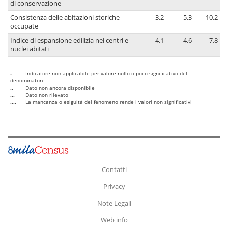
di conservazione
Consistenza delle abitazioni storiche
3.2
5.3
10.2
occupate
Indice di espansione edilizia nei centri e
4.1
4.6
7.8
nuclei abitati
-
Indicatore non applicabile per valore nullo o poco significativo del
denominatore
..
Dato non ancora disponibile
...
Dato non rilevato
....
La mancanza o esiguità del fenomeno rende i valori non significativi
Contatti
Privacy
Note Legali
Web info