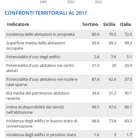
1991
2001
2011
CONFRONTI TERRITORIALI AL 2011
Indicatore
Sortino
Sicilia
Italia
Incidenza delle abitazioni in proprietà
80.9
70.5
72.5
Superficie media delle abitazioni
93.6
99.2
99.3
occupate
Potenzialità d'uso degli edifici
2.4
7.6
5.1
Potenzialità d'uso abitativo nei centri
21.9
29
20.9
abitati
Potenzialità d'uso abitativo nei nuclei e
87.4
62.6
37.5
case sparse
Età media del patrimonio abitativo
34.6
31.2
30.1
recente
Indice di disponibilità dei servizi
99.5
97.6
99.1
nell'abitazione
Incidenza degli edifici in buono stato di
68.9
73.8
83.2
conservazione
Incidenza degli edifici in pessimo stato
1.6
3
1.7