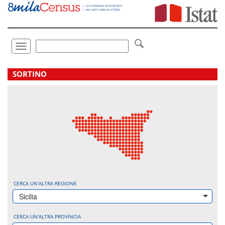
Vai
direttamente
a:
Contenuto
Ricerca
Toggle
navigation
.
SORTINO
CERCA UN'ALTRA REGIONE
Sicilia
CERCA UN'ALTRA PROVINCIA