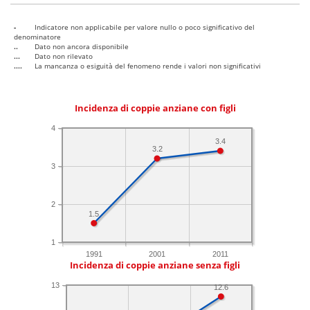
-
Indicatore non applicabile per valore nullo o poco significativo del
denominatore
..
Dato non ancora disponibile
...
Dato non rilevato
....
La mancanza o esiguità del fenomeno rende i valori non significativi
Incidenza di coppie anziane con figli
4
3.4
3.2
3
2
1.5
1
1991
2001
2011
Incidenza di coppie anziane senza figli
13
12.6