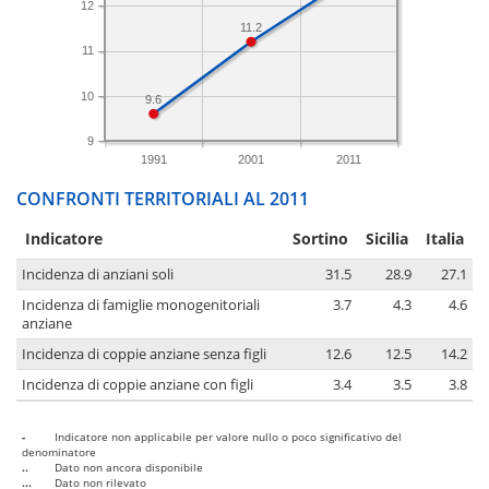
12
11.2
11
10
9.6
9
1991
2001
2011
CONFRONTI TERRITORIALI AL 2011
Indicatore
Sortino
Sicilia
Italia
Incidenza di anziani soli
31.5
28.9
27.1
Incidenza di famiglie monogenitoriali
3.7
4.3
4.6
anziane
Incidenza di coppie anziane senza figli
12.6
12.5
14.2
Incidenza di coppie anziane con figli
3.4
3.5
3.8
-
Indicatore non applicabile per valore nullo o poco significativo del
denominatore
..
Dato non ancora disponibile
...
Dato non rilevato