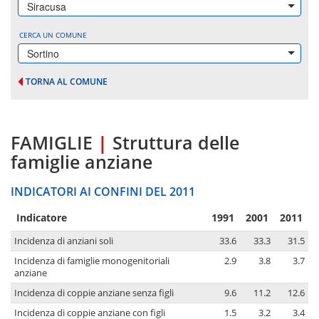
Siracusa
CERCA UN COMUNE
Sortino
TORNA AL COMUNE
FAMIGLIE
|
Struttura delle
famiglie anziane
INDICATORI AI CONFINI DEL 2011
Indicatore
1991
2001
2011
Incidenza di anziani soli
33.6
33.3
31.5
Incidenza di famiglie monogenitoriali
2.9
3.8
3.7
anziane
Incidenza di coppie anziane senza figli
9.6
11.2
12.6
Incidenza di coppie anziane con figli
1.5
3.2
3.4