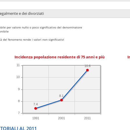
legalmente e dei divorziati
bile per valore nullo o poco significativo del denominatore
nibile
 del fenomeno rende i valori non significativi
Incidenza popolazione residente di 75 anni e più
I
11
10.6
10
9
8.1
8
7.4
7
1991
2001
2011
TORIALI AL 2011