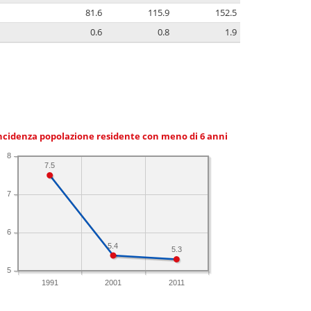
81.6
115.9
152.5
0.6
0.8
1.9
ncidenza popolazione residente con meno di 6 anni
8
7.5
7
6
5.4
5.3
5
1991
2001
2011