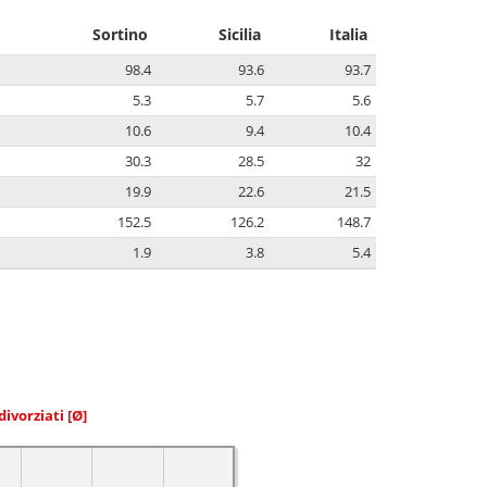
Sortino
Sicilia
Italia
98.4
93.6
93.7
5.3
5.7
5.6
10.6
9.4
10.4
30.3
28.5
32
19.9
22.6
21.5
152.5
126.2
148.7
1.9
3.8
5.4
divorziati
[Ø]