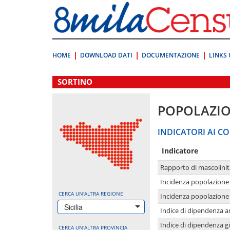
Vai
direttamente
a:
Contenuto
Ricerca
HOME
DOWNLOAD DATI
DOCUMENTAZIONE
LINKS 
.
SORTINO
POPOLAZI
INDICATORI AI CO
Indicatore
Rapporto di mascolinit
Incidenza popolazione 
CERCA UN'ALTRA REGIONE
Incidenza popolazione 
Sicilia
Indice di dipendenza a
Indice di dipendenza g
CERCA UN'ALTRA PROVINCIA