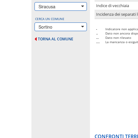
Indice di vecchiaia
Siracusa
Incidenza dei separati 
CERCA UN COMUNE
Sortino
-
Indicatore non applica
..
Dato non ancora dispo
...
Dato non rilevato
TORNA AL COMUNE
....
La mancanza o esiguità
CONFRONTI TERRI