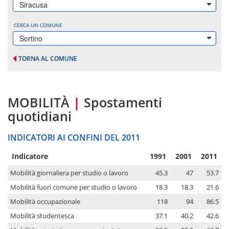
Siracusa
CERCA UN COMUNE
Sortino
TORNA AL COMUNE
MOBILITÀ
|
Spostamenti
quotidiani
INDICATORI AI CONFINI DEL 2011
Indicatore
1991
2001
2011
Mobilità giornaliera per studio o lavoro
45.3
47
53.7
Mobilità fuori comune per studio o lavoro
18.3
18.3
21.6
Mobilità occupazionale
118
94
86.5
Mobilità studentesca
37.1
40.2
42.6