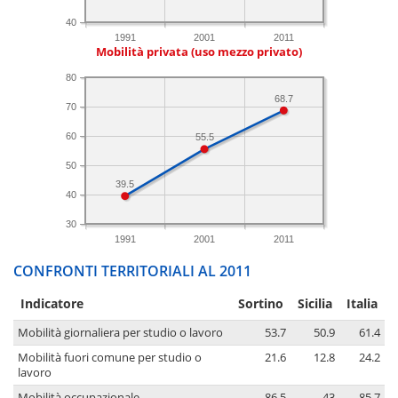
40
1991
2001
2011
Mobilità privata (uso mezzo privato)
80
68.7
70
60
55.5
50
39.5
40
30
1991
2001
2011
CONFRONTI TERRITORIALI AL 2011
Indicatore
Sortino
Sicilia
Italia
Mobilità giornaliera per studio o lavoro
53.7
50.9
61.4
Mobilità fuori comune per studio o
21.6
12.8
24.2
lavoro
Mobilità occupazionale
86.5
43
85.7