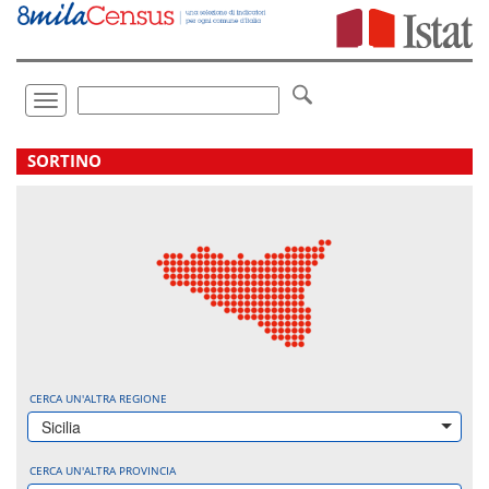
Vai
direttamente
a:
Contenuto
Ricerca
Toggle
navigation
.
SORTINO
CERCA UN'ALTRA REGIONE
Sicilia
CERCA UN'ALTRA PROVINCIA