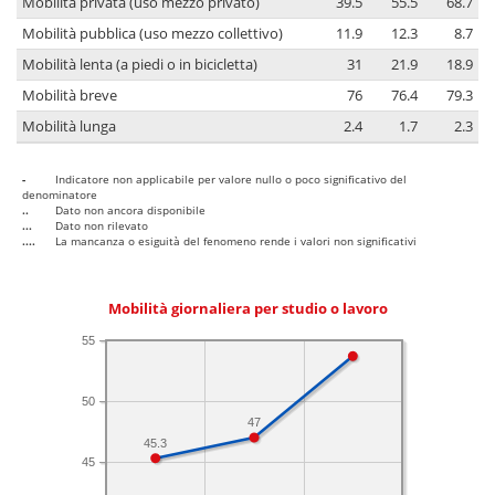
Mobilità privata (uso mezzo privato)
39.5
55.5
68.7
Mobilità pubblica (uso mezzo collettivo)
11.9
12.3
8.7
Mobilità lenta (a piedi o in bicicletta)
31
21.9
18.9
Mobilità breve
76
76.4
79.3
Mobilità lunga
2.4
1.7
2.3
-
Indicatore non applicabile per valore nullo o poco significativo del
denominatore
..
Dato non ancora disponibile
...
Dato non rilevato
....
La mancanza o esiguità del fenomeno rende i valori non significativi
Mobilità giornaliera per studio o lavoro
55
50
47
45.3
45