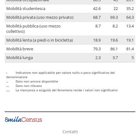
Mobilità studentesca
42.6
22
35.2
Mobilità privata (uso mezzo privato)
68.7
69.3
64.3
Mobilità pubblica (uso mezzo
8.7
8.2
13.4
collettivo)
Mobilità lenta (a piedi o in bicicletta)
18.9
19.6
19.1
Mobilità breve
79.3
86.1
81.4
Mobilità lunga
2.3
3.7
5
-
Indicatore non applicabile per valore nullo o poco significativo del
denominatore
..
Dato non ancora disponibile
...
Dato non rilevato
....
La mancanza o esiguità del fenomeno rende i valori non significativi
Contatti