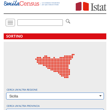
Vai
direttamente
a:
Contenuto
Ricerca
Toggle
navigation
.
SORTINO
CERCA UN'ALTRA REGIONE
Sicilia
CERCA UN'ALTRA PROVINCIA