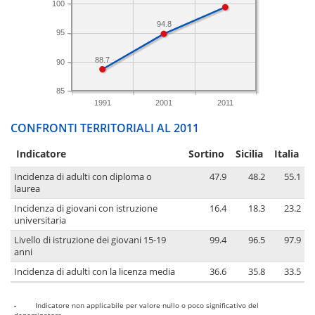
100
94.8
95
88.7
90
85
1991
2001
2011
CONFRONTI TERRITORIALI AL 2011
Indicatore
Sortino
Sicilia
Italia
Incidenza di adulti con diploma o
47.9
48.2
55.1
laurea
Incidenza di giovani con istruzione
16.4
18.3
23.2
universitaria
Livello di istruzione dei giovani 15-19
99.4
96.5
97.9
anni
Incidenza di adulti con la licenza media
36.6
35.8
33.5
-
Indicatore non applicabile per valore nullo o poco significativo del