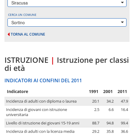
Siracusa
CERCA UN COMUNE
Sortino
TORNA AL COMUNE
ISTRUZIONE
|
Istruzione per classi
di età
INDICATORI AI CONFINI DEL 2011
Indicatore
1991
2001
2011
Incidenza di adulti con diploma o laurea
20.1
34.2
47.9
Incidenza di giovani con istruzione
2.5
6.6
16.4
universitaria
Livello di istruzione dei giovani 15-19 anni
88.7
94.8
99.4
Incidenza di adulti con la licenza media
29.2
35.8
36.6