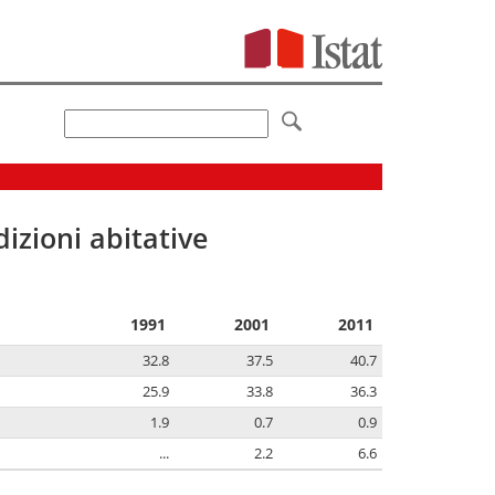
izioni abitative
1991
2001
2011
32.8
37.5
40.7
25.9
33.8
36.3
1.9
0.7
0.9
...
2.2
6.6