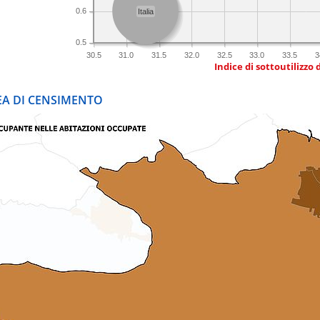
0.6
Italia
0.5
30.5
31.0
31.5
32.0
32.5
33.0
33.5
3
Indice di sottoutilizzo 
REA DI CENSIMENTO