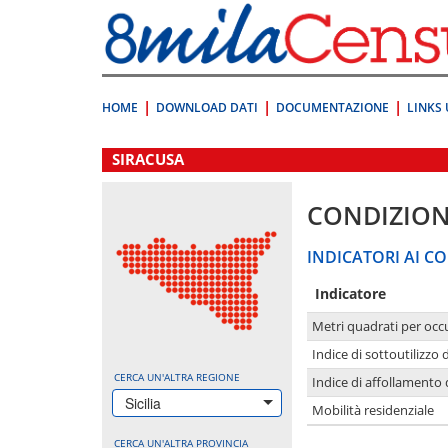
Vai
direttamente
a:
Contenuto
Ricerca
HOME
DOWNLOAD DATI
DOCUMENTAZIONE
LINKS 
.
SIRACUSA
CONDIZION
INDICATORI AI CO
Indicatore
Metri quadrati per occ
Indice di sottoutilizzo 
CERCA UN'ALTRA REGIONE
Indice di affollamento 
Sicilia
Mobilità residenziale
CERCA UN'ALTRA PROVINCIA