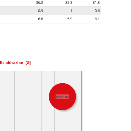
36.3
32.3
31.3
0.9
1
0.6
6.6
5.9
6.1
elle abitazioni
[Ø]
Siracusa