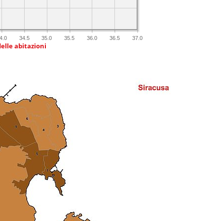
4.0
34.5
35.0
35.5
36.0
36.5
37.0
delle abitazioni