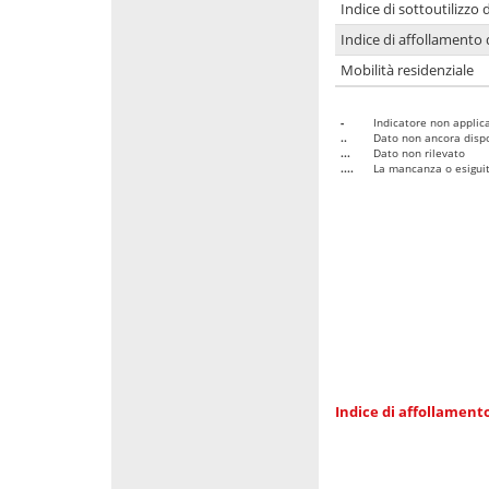
Indice di sottoutilizzo 
Indice di affollamento 
Mobilità residenziale
-
Indicatore non applica
..
Dato non ancora dispo
...
Dato non rilevato
....
La mancanza o esiguità
Indice di affollamento