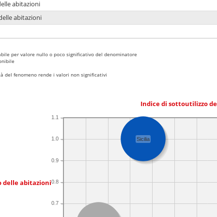
delle abitazioni
delle abitazioni
bile per valore nullo o poco significativo del denominatore
nibile
 del fenomeno rende i valori non significativi
Indice di sottoutilizzo d
1.1
1.0
Sicilia
0.9
 delle abitazioni
0.8
0.7