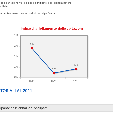
bile per valore nullo o poco significativo del denominatore
nibile
 del fenomeno rende i valori non significativi
Indice di affollamento delle abitazioni
2.5
1.9
2.0
1.5
0.9
1.0
0.7
0.5
1991
2001
2011
TORIALI AL 2011
upante nelle abitazioni occupate