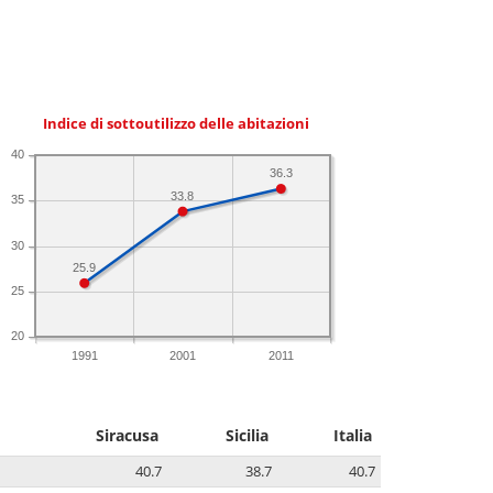
Indice di sottoutilizzo delle abitazioni
40
36.3
33.8
35
30
25.9
25
20
1991
2001
2011
Siracusa
Sicilia
Italia
40.7
38.7
40.7