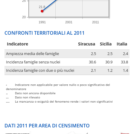
25
21.8
20
1991
2001
2011
CONFRONTI TERRITORIALI AL 2011
Indicatore
Siracusa
Sicilia
Italia
Ampiezza media delle famiglie
2.5
2.5
2.4
Incidenza famiglie senza nuclei
30.6
30.9
33.8
Incidenza famiglie con due o più nuclei
2.1
1.2
1.4
-
Indicatore non applicabile per valore nullo o poco significativo del
denominatore
..
Dato non ancora disponibile
...
Dato non rilevato
....
La mancanza o esiguità del fenomeno rende i valori non significativi
DATI 2011 PER AREA DI CENSIMENTO