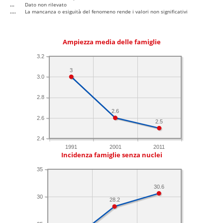
...
Dato non rilevato
....
La mancanza o esiguità del fenomeno rende i valori non significativi
Ampiezza media delle famiglie
3.2
3
3.0
2.8
2.6
2.6
2.5
2.4
1991
2001
2011
Incidenza famiglie senza nuclei
35
30.6
30
28.2