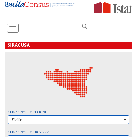
Vai
direttamente
a:
Contenuto
Ricerca
Toggle
navigation
.
SIRACUSA
CERCA UN'ALTRA REGIONE
Sicilia
CERCA UN'ALTRA PROVINCIA