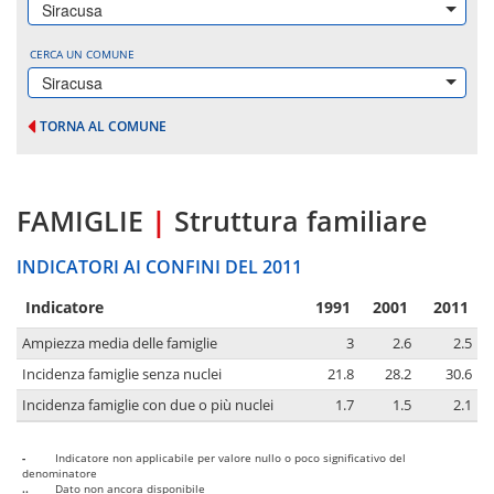
Siracusa
CERCA UN COMUNE
Siracusa
TORNA AL COMUNE
FAMIGLIE
|
Struttura familiare
INDICATORI AI CONFINI DEL 2011
Indicatore
1991
2001
2011
Ampiezza media delle famiglie
3
2.6
2.5
Incidenza famiglie senza nuclei
21.8
28.2
30.6
Incidenza famiglie con due o più nuclei
1.7
1.5
2.1
-
Indicatore non applicabile per valore nullo o poco significativo del
denominatore
..
Dato non ancora disponibile