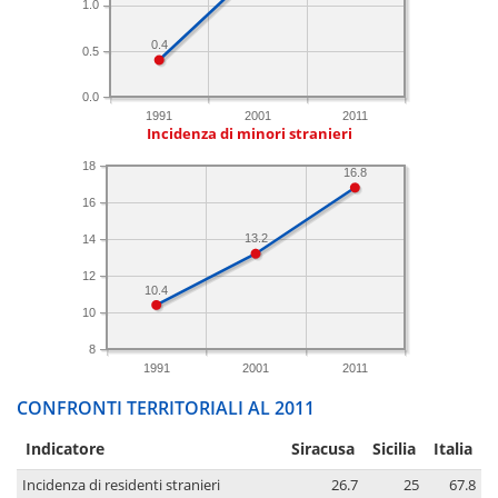
1.0
0.4
0.5
0.0
1991
2001
2011
Incidenza di minori stranieri
18
16.8
16
13.2
14
12
10.4
10
8
1991
2001
2011
CONFRONTI TERRITORIALI AL 2011
Indicatore
Siracusa
Sicilia
Italia
Incidenza di residenti stranieri
26.7
25
67.8