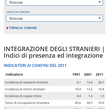
Siracusa
CERCA UN COMUNE
Siracusa
TORNA AL COMUNE
INTEGRAZIONE DEGLI STRANIERI
|
Indici di presenza ed integrazione
INDICATORI AI CONFINI DEL 2011
Indicatore
1991
2001
2011
Incidenza di residenti stranieri
6.1
13.4
26.7
Incidenza di minori stranieri
10.4
13.2
16.8
Incidenza di coppie miste
0.4
1.4
1.5
Tasso di occupazione straniera
45.6
39.5
53.9