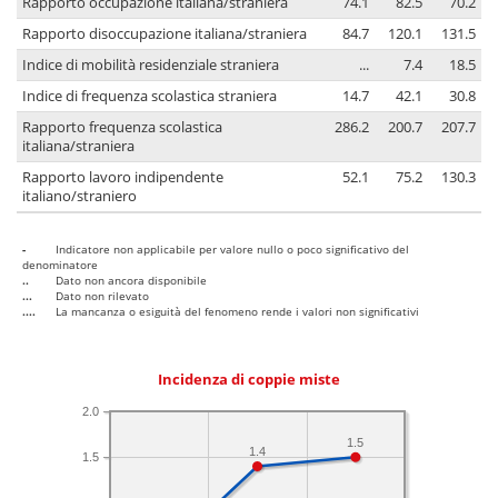
Rapporto occupazione italiana/straniera
74.1
82.5
70.2
Rapporto disoccupazione italiana/straniera
84.7
120.1
131.5
Indice di mobilità residenziale straniera
...
7.4
18.5
Indice di frequenza scolastica straniera
14.7
42.1
30.8
Rapporto frequenza scolastica
286.2
200.7
207.7
italiana/straniera
Rapporto lavoro indipendente
52.1
75.2
130.3
italiano/straniero
-
Indicatore non applicabile per valore nullo o poco significativo del
denominatore
..
Dato non ancora disponibile
...
Dato non rilevato
....
La mancanza o esiguità del fenomeno rende i valori non significativi
Incidenza di coppie miste
2.0
1.5
1.4
1.5