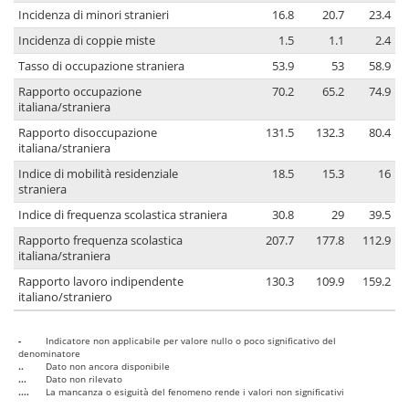
Incidenza di minori stranieri
16.8
20.7
23.4
Incidenza di coppie miste
1.5
1.1
2.4
Tasso di occupazione straniera
53.9
53
58.9
Rapporto occupazione
70.2
65.2
74.9
italiana/straniera
Rapporto disoccupazione
131.5
132.3
80.4
italiana/straniera
Indice di mobilità residenziale
18.5
15.3
16
straniera
Indice di frequenza scolastica straniera
30.8
29
39.5
Rapporto frequenza scolastica
207.7
177.8
112.9
italiana/straniera
Rapporto lavoro indipendente
130.3
109.9
159.2
italiano/straniero
-
Indicatore non applicabile per valore nullo o poco significativo del
denominatore
..
Dato non ancora disponibile
...
Dato non rilevato
....
La mancanza o esiguità del fenomeno rende i valori non significativi