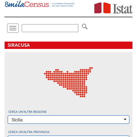
Vai
direttamente
a:
Contenuto
Ricerca
Toggle
navigation
.
SIRACUSA
CERCA UN'ALTRA REGIONE
Sicilia
CERCA UN'ALTRA PROVINCIA