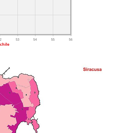
2
53
54
55
56
chile