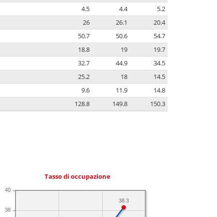
4.5
4.4
5.2
26
26.1
20.4
50.7
50.6
54.7
18.8
19
19.7
32.7
44.9
34.5
25.2
18
14.5
9.6
11.9
14.8
128.8
149.8
150.3
Tasso di occupazione
40
38.3
38