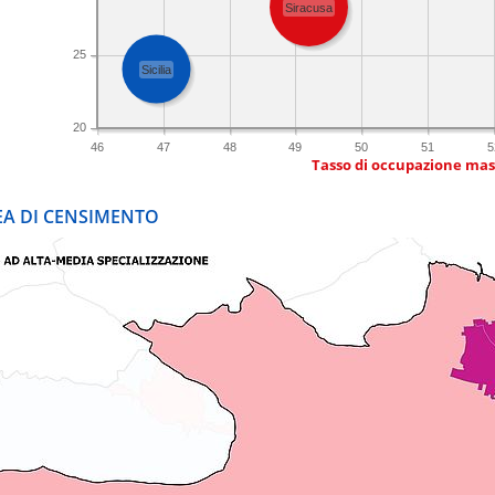
Siracusa
25
Sicilia
20
46
47
48
49
50
51
5
Tasso di occupazione mas
REA DI CENSIMENTO