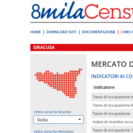
Vai
direttamente
a:
Contenuto
Ricerca
HOME
DOWNLOAD DATI
DOCUMENTAZIONE
LINKS 
.
SIRACUSA
MERCATO 
INDICATORI AI CO
Indicatore
Tasso di occupazione 
Tasso di occupazione 
CERCA UN'ALTRA REGIONE
Tasso di occupazione
Sicilia
Indice di ricambio occ
Tasso di occupazione 1
CERCA UN'ALTRA PROVINCIA