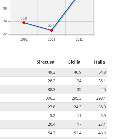
36
33.8
34
32.6
32
1991
2001
2011
Siracusa
Sicilia
Italia
49.2
46.9
54.8
28.2
24
36.1
38.3
35
45
306.3
295.3
298.1
27.8
24.3
36.3
5.2
11
5.5
20.4
17
27.1
54.7
53.4
48.6