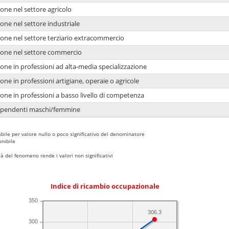
one nel settore agricolo
one nel settore industriale
ione nel settore terziario extracommercio
ione nel settore commercio
one in professioni ad alta-media specializzazione
one in professioni artigiane, operaie o agricole
one in professioni a basso livello di competenza
dipendenti maschi/femmine
bile per valore nullo o poco significativo del denominatore
nibile
 del fenomeno rende i valori non significativi
Indice di ricambio occupazionale
350
306.3
300