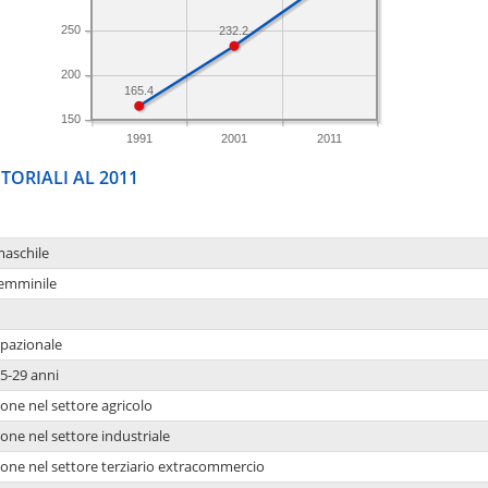
250
232.2
200
165.4
150
1991
2001
2011
TORIALI AL 2011
maschile
femminile
upazionale
5-29 anni
one nel settore agricolo
one nel settore industriale
ione nel settore terziario extracommercio