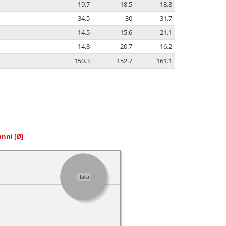
19.7
18.5
18.8
34.5
30
31.7
14.5
15.6
21.1
14.8
20.7
16.2
150.3
152.7
161.1
 anni
[Ø]
Italia