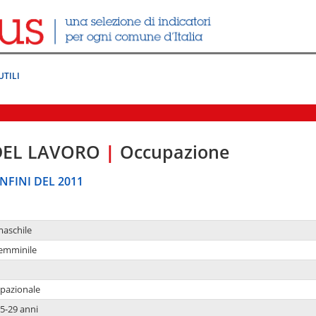
UTILI
DEL LAVORO
|
Occupazione
NFINI DEL 2011
maschile
femminile
upazionale
5-29 anni