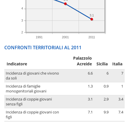
4
3.1
3
2
1991
2001
2011
CONFRONTI TERRITORIALI AL 2011
Palazzolo
Indicatore
Acreide
Sicilia
Italia
Incidenza di giovani che vivono
6.6
6
7
da soli
Incidenza di famiglie
1.3
0.9
1
monogenitoriali giovani
Incidenza di coppie giovani
3.1
2.9
3.4
senza figli
Incidenza di coppie giovani con
7.1
9.9
7.4
figli