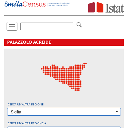
Vai
direttamente
a:
Contenuto
Ricerca
Toggle
navigation
.
PALAZZOLO ACREIDE
CERCA UN'ALTRA REGIONE
Sicilia
CERCA UN'ALTRA PROVINCIA