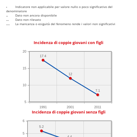
-
Indicatore non applicabile per valore nullo o poco significativo del
denominatore
..
Dato non ancora disponibile
...
Dato non rilevato
....
La mancanza o esiguità del fenomeno rende i valori non significativi
Incidenza di coppie giovani con figli
20
17.4
15
12
10
7.1
5
1991
2001
2011
Incidenza di coppie giovani senza figli
6
5.2
5
4.4