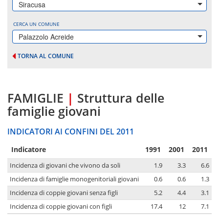
Siracusa
CERCA UN COMUNE
Palazzolo Acreide
TORNA AL COMUNE
FAMIGLIE
|
Struttura delle
famiglie giovani
INDICATORI AI CONFINI DEL 2011
Indicatore
1991
2001
2011
Incidenza di giovani che vivono da soli
1.9
3.3
6.6
Incidenza di famiglie monogenitoriali giovani
0.6
0.6
1.3
Incidenza di coppie giovani senza figli
5.2
4.4
3.1
Incidenza di coppie giovani con figli
17.4
12
7.1