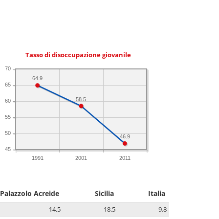
Tasso di disoccupazione giovanile
70
64.9
65
58.5
60
55
50
46.9
45
1991
2001
2011
Palazzolo Acreide
Sicilia
Italia
14.5
18.5
9.8