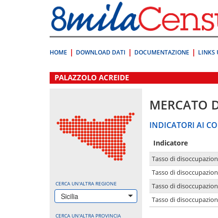
Vai
direttamente
a:
Contenuto
Ricerca
HOME
DOWNLOAD DATI
DOCUMENTAZIONE
LINKS 
.
PALAZZOLO ACREIDE
MERCATO 
INDICATORI AI CO
Indicatore
Tasso di disoccupazio
Tasso di disoccupazio
CERCA UN'ALTRA REGIONE
Tasso di disoccupazio
Sicilia
Tasso di disoccupazion
CERCA UN'ALTRA PROVINCIA