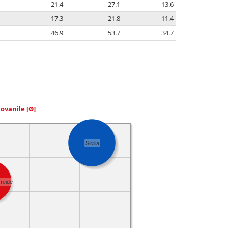
21.4
27.1
13.6
17.3
21.8
11.4
46.9
53.7
34.7
iovanile
[Ø]
Sicilia
reide