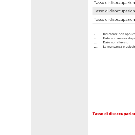
Tasso di disoccupazio
Tasso di disoccupazio
Tasso di disoccupazion
-
Indicatore non applica
..
Dato non ancora dispo
...
Dato non rilevato
....
La mancanza o esiguità
Tasso di disoccupazi