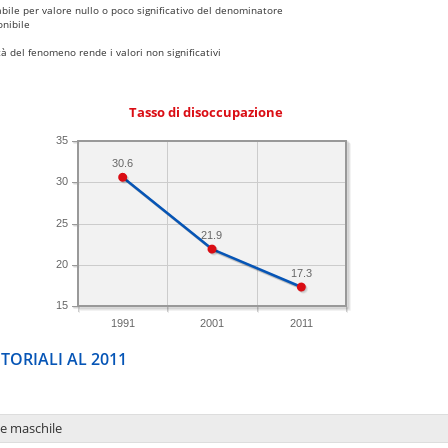
bile per valore nullo o poco significativo del denominatore
nibile
 del fenomeno rende i valori non significativi
Tasso di disoccupazione
35
30.6
30
25
21.9
20
17.3
15
1991
2001
2011
TORIALI AL 2011
ne maschile