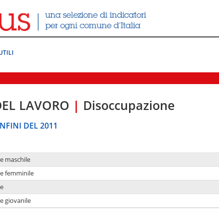
UTILI
DEL LAVORO
|
Disoccupazione
NFINI DEL 2011
ne maschile
ne femminile
ne
e giovanile