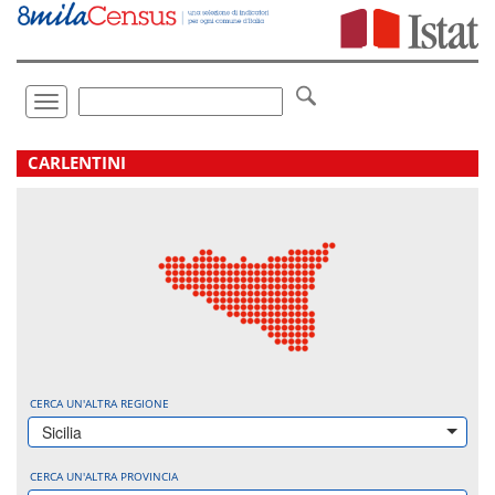
Vai
direttamente
a:
Contenuto
Ricerca
Toggle
navigation
.
CARLENTINI
CERCA UN'ALTRA REGIONE
Sicilia
CERCA UN'ALTRA PROVINCIA