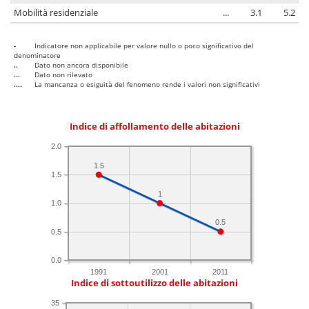
Mobilità residenziale
...
3.1
5.2
-
Indicatore non applicabile per valore nullo o poco significativo del
denominatore
..
Dato non ancora disponibile
...
Dato non rilevato
....
La mancanza o esiguità del fenomeno rende i valori non significativi
Indice di affollamento delle abitazioni
2.0
1.5
1.5
1
1.0
0.5
0.5
0.0
1991
2001
2011
Indice di sottoutilizzo delle abitazioni
35