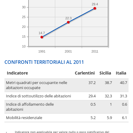
29.4
30
25
22.3
20
14.7
15
10
1991
2001
2011
CONFRONTI TERRITORIALI AL 2011
Indicatore
Carlentini
Sicilia
Italia
Metri quadrati per occupante nelle
37.2
38.7
40.7
abitazioni occupate
Indice di sottoutilizzo delle abitazioni
29.4
32.3
31.3
Indice di affollamento delle
0.5
1
0.6
abitazioni
Mobilità residenziale
5.2
5.9
6.1
-
Indicatore non applicabile per valore nullo o poco significativo del