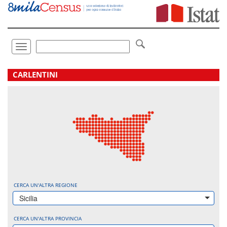
Vai
direttamente
a:
Contenuto
Ricerca
Toggle
navigation
.
CARLENTINI
CERCA UN'ALTRA REGIONE
Sicilia
CERCA UN'ALTRA PROVINCIA