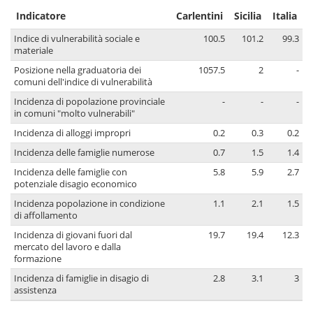
Indicatore
Carlentini
Sicilia
Italia
Indice di vulnerabilità sociale e
100.5
101.2
99.3
materiale
Posizione nella graduatoria dei
1057.5
2
-
comuni dell'indice di vulnerabilità
Incidenza di popolazione provinciale
-
-
-
in comuni "molto vulnerabili"
Incidenza di alloggi impropri
0.2
0.3
0.2
Incidenza delle famiglie numerose
0.7
1.5
1.4
Incidenza delle famiglie con
5.8
5.9
2.7
potenziale disagio economico
Incidenza popolazione in condizione
1.1
2.1
1.5
di affollamento
Incidenza di giovani fuori dal
19.7
19.4
12.3
mercato del lavoro e dalla
formazione
Incidenza di famiglie in disagio di
2.8
3.1
3
assistenza