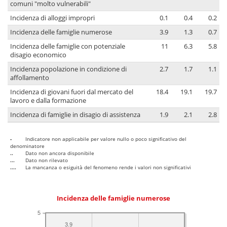
comuni "molto vulnerabili"
Incidenza di alloggi impropri
0.1
0.4
0.2
Incidenza delle famiglie numerose
3.9
1.3
0.7
Incidenza delle famiglie con potenziale
11
6.3
5.8
disagio economico
Incidenza popolazione in condizione di
2.7
1.7
1.1
affollamento
Incidenza di giovani fuori dal mercato del
18.4
19.1
19.7
lavoro e dalla formazione
Incidenza di famiglie in disagio di assistenza
1.9
2.1
2.8
-
Indicatore non applicabile per valore nullo o poco significativo del
denominatore
..
Dato non ancora disponibile
...
Dato non rilevato
....
La mancanza o esiguità del fenomeno rende i valori non significativi
Incidenza delle famiglie numerose
5
3.9