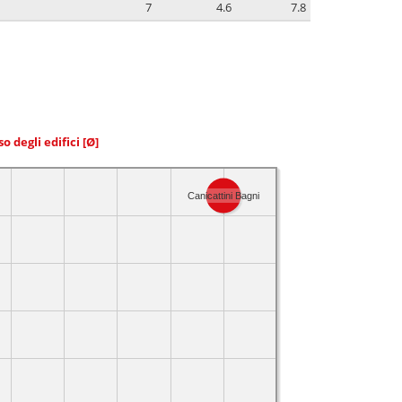
7
4.6
7.8
so degli edifici
[Ø]
Canicattini Bagni