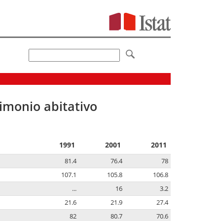
imonio abitativo
1991
2001
2011
81.4
76.4
78
107.1
105.8
106.8
...
16
3.2
21.6
21.9
27.4
82
80.7
70.6