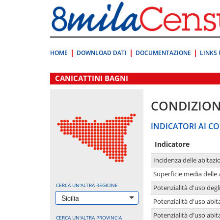
Vai
direttamente
a:
Contenuto
Ricerca
HOME
DOWNLOAD DATI
DOCUMENTAZIONE
LINKS 
.
CANICATTINI BAGNI
CONDIZION
INDICATORI AI CO
Indicatore
Incidenza delle abitazi
Superficie media delle
CERCA UN'ALTRA REGIONE
Potenzialità d'uso degli
Sicilia
Potenzialità d'uso abita
Potenzialità d'uso abit
CERCA UN'ALTRA PROVINCIA