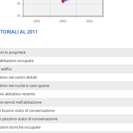
76
74
1991
2001
2011
TORIALI AL 2011
oni in proprietà
 abitazioni occupate
 edifici
tivo nei centri abitati
ativo nei nuclei e case sparse
io abitativo recente
ei servizi nell'abitazione
 in buono stato di conservazione
 in pessimo stato di conservazione
azioni storiche occupate