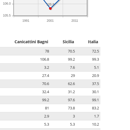
106.0
105.8
105.5
1991
2001
2011
Canicattini Bagni
Sicilia
Italia
78
70.5
72.5
106.8
99.2
99.3
3.2
7.6
5.1
27.4
29
20.9
70.6
62.6
37.5
32.4
31.2
30.1
99.2
97.6
99.1
81
73.8
83.2
2.9
3
1.7
5.3
5.3
10.2