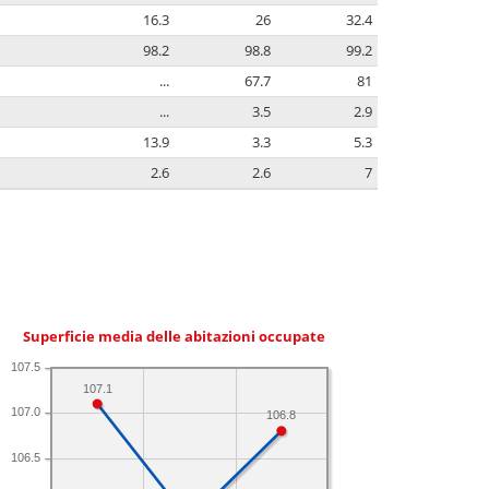
16.3
26
32.4
98.2
98.8
99.2
...
67.7
81
...
3.5
2.9
13.9
3.3
5.3
2.6
2.6
7
Superficie media delle abitazioni occupate
107.5
107.1
107.0
106.8
106.5