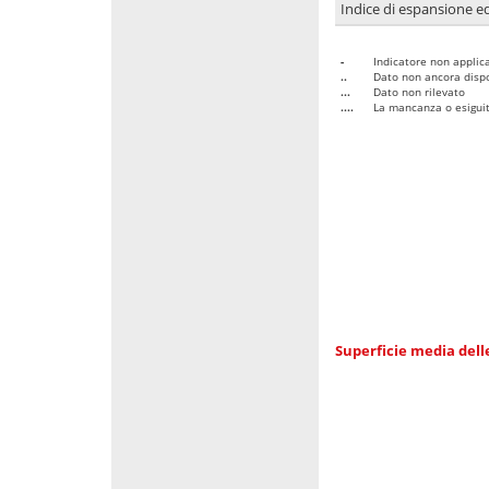
Indice di espansione edi
-
Indicatore non applica
..
Dato non ancora dispo
...
Dato non rilevato
....
La mancanza o esiguità
Superficie media dell