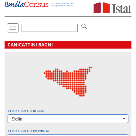
Vai
direttamente
a:
Contenuto
Ricerca
Toggle
navigation
.
CANICATTINI BAGNI
CERCA UN'ALTRA REGIONE
Sicilia
CERCA UN'ALTRA PROVINCIA