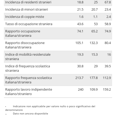
Incidenza di residenti stranieri
18.8
25
67.8
Incidenza di minori stranieri
21.5
20.7
23.4
Incidenza di coppie miste
1.6
1.1
2.4
Tasso di occupazione straniera
43.6
53
58.9
Rapporto occupazione
74.1
65.2
74.9
italiana/straniera
Rapporto disoccupazione
105.1
132.3
80.4
italiana/straniera
Indice di mobilità residenziale
19.3
15.3
16
straniera
Indice di frequenza scolastica
30.8
29
39.5
straniera
Rapporto frequenza scolastica
213.7
177.8
112.9
italiana/straniera
Rapporto lavoro indipendente
240
109.9
159.2
italiano/straniero
-
Indicatore non applicabile per valore nullo o poco significativo del
denominatore
..
Dato non ancora disponibile