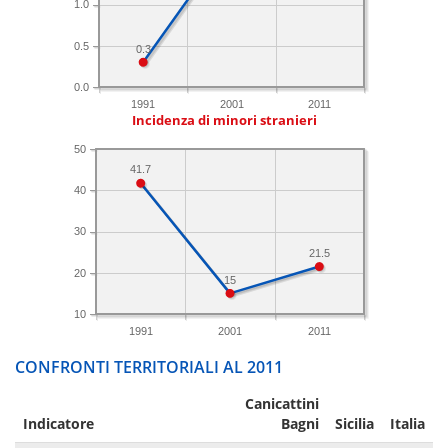
1.0
0.5
0.3
0.0
1991
2001
2011
Incidenza di minori stranieri
50
41.7
40
30
21.5
20
15
10
1991
2001
2011
CONFRONTI TERRITORIALI AL 2011
Canicattini
Indicatore
Bagni
Sicilia
Italia