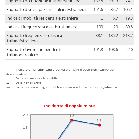
Rapporto occupazione italiana/straniera
137.5
97.3
74.1
Rapporto disoccupazione italiana/straniera
151.6
84.7
105.1
Indice di mobilità residenziale straniera
...
6.7
19.3
Indice di frequenza scolastica straniera
100
20
30.8
Rapporto frequenza scolastica
38.1
185.2
213.7
italiana/straniera
Rapporto lavoro indipendente
101.8
108.6
240
italiano/straniero
-
Indicatore non applicabile per valore nullo o poco significativo del
denominatore
..
Dato non ancora disponibile
...
Dato non rilevato
....
La mancanza o esiguità del fenomeno rende i valori non significativi
Incidenza di coppie miste
2.0
1.8
1.6
1.5