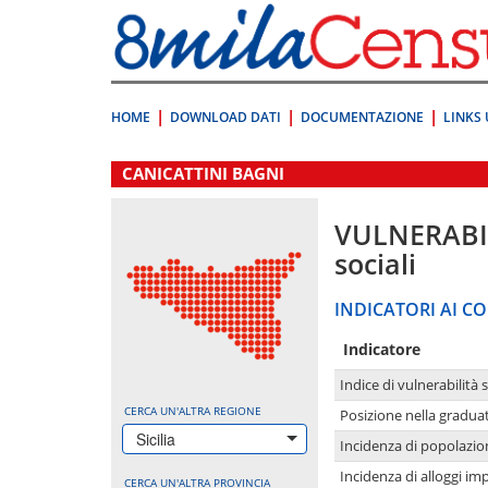
Vai
direttamente
a:
Contenuto
Ricerca
HOME
DOWNLOAD DATI
DOCUMENTAZIONE
LINKS 
.
CANICATTINI BAGNI
VULNERABI
sociali
INDICATORI AI CO
Indicatore
Indice di vulnerabilità 
CERCA UN'ALTRA REGIONE
Posizione nella graduat
Sicilia
Incidenza di popolazio
Incidenza di alloggi im
CERCA UN'ALTRA PROVINCIA