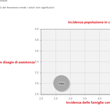
nibile
 del fenomeno rende i valori non significativi
Incidenza popolazione in 
4.0
3.8
3.6
in disagio di assistenza
3.4
3.2
3.0
Italia
2.8
2.0
2.5
3.0
3.5
4.0
Incidenza delle famiglie co