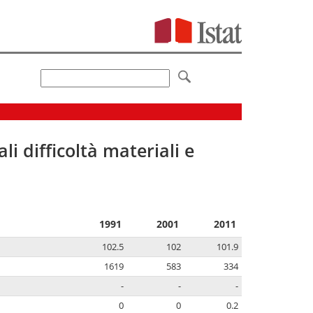
li difficoltà materiali e
1991
2001
2011
102.5
102
101.9
1619
583
334
-
-
-
0
0
0.2