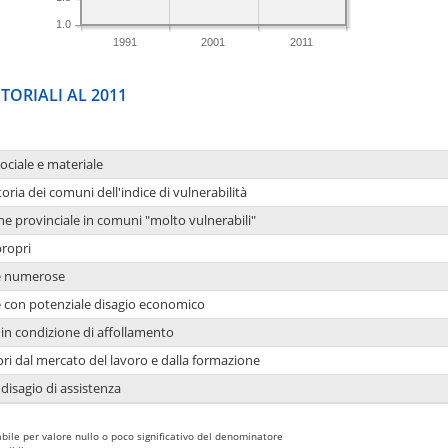
1.0
1991
2001
2011
TORIALI AL 2011
sociale e materiale
oria dei comuni dell'indice di vulnerabilità
ne provinciale in comuni "molto vulnerabili"
propri
ie numerose
ie con potenziale disagio economico
in condizione di affollamento
ori dal mercato del lavoro e dalla formazione
 disagio di assistenza
bile per valore nullo o poco significativo del denominatore