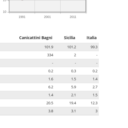
10
1991
2001
2011
Canicattini Bagni
Sicilia
Italia
101.9
101.2
99.3
334
2
-
-
-
-
0.2
0.3
0.2
1.6
1.5
1.4
6.2
5.9
2.7
1.4
2.1
1.5
20.5
19.4
12.3
3.8
3.1
3