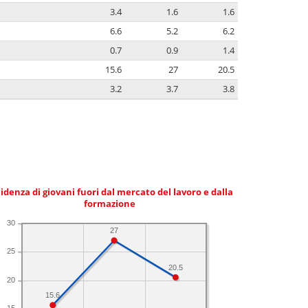
3.4
1.6
1.6
6.6
5.2
6.2
0.7
0.9
1.4
15.6
27
20.5
3.2
3.7
3.8
idenza di giovani fuori dal mercato del lavoro e dalla
formazione
30
27
25
20.5
20
15.6
15