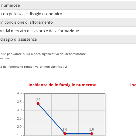
ie numerose
ie con potenziale disagio economico
in condizione di affollamento
ori dal mercato del lavoro e dalla formazione
 disagio di assistenza
bile per valore nullo o poco significativo del denominatore
nibile
 del fenomeno rende i valori non significativi
Incidenza delle famiglie numerose
Inc
4.0
3.4
3.5
3.0
2.5
2.0
1.6
1.6
1.5