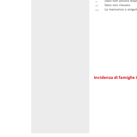
..
Dato non ancora dispo
...
Dato non rilevato
....
La mancanza o esiguità
Incidenza di famiglie 