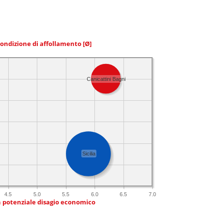
condizione di affollamento
[Ø]
Canicattini Bagni
Sicilia
4.5
5.0
5.5
6.0
6.5
7.0
n potenziale disagio economico