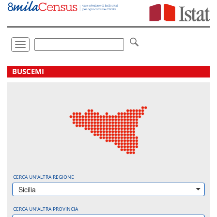
Vai
direttamente
a:
Contenuto
Ricerca
Toggle
navigation
.
BUSCEMI
CERCA UN'ALTRA REGIONE
Sicilia
CERCA UN'ALTRA PROVINCIA