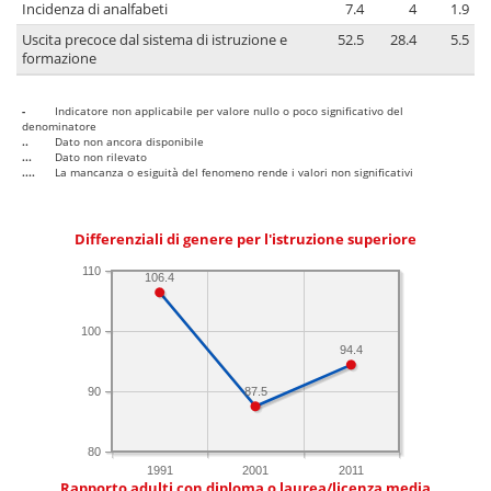
Incidenza di analfabeti
7.4
4
1.9
Uscita precoce dal sistema di istruzione e
52.5
28.4
5.5
formazione
-
Indicatore non applicabile per valore nullo o poco significativo del
denominatore
..
Dato non ancora disponibile
...
Dato non rilevato
....
La mancanza o esiguità del fenomeno rende i valori non significativi
Differenziali di genere per l'istruzione superiore
110
106.4
100
94.4
90
87.5
80
1991
2001
2011
Rapporto adulti con diploma o laurea/licenza media