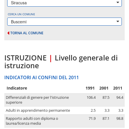
Siracusa
CERCA UN COMUNE
Buscemi
TORNA AL COMUNE
ISTRUZIONE
|
Livello generale di
istruzione
INDICATORI AI CONFINI DEL 2011
Indicatore
1991
2001
2011
Differenziali di genere per l'istruzione
106.4
87.5
94.4
superiore
Adulti in apprendimento permanente
2.5
3.3
3.3
Rapporto adulti con diploma o
71.9
87.1
98.8
laurea/licenza media