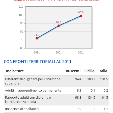
110
98.8
100
87.1
90
80
71.9
70
60
1991
2001
2011
CONFRONTI TERRITORIALI AL 2011
Indicatore
Buscemi
Sicilia
Italia
Differenziali di genere per l'istruzione
94.4
100.7
101.5
superiore
Adulti in apprendimento permanente
3.3
5.1
5.2
Rapporto adulti con diploma o
98.8
134.5
164.5
laurea/licenza media
Incidenza di analfabeti
1.9
2
1.1