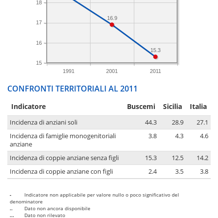
18
16.9
17
16
15.3
15
1991
2001
2011
CONFRONTI TERRITORIALI AL 2011
Indicatore
Buscemi
Sicilia
Italia
Incidenza di anziani soli
44.3
28.9
27.1
Incidenza di famiglie monogenitoriali
3.8
4.3
4.6
anziane
Incidenza di coppie anziane senza figli
15.3
12.5
14.2
Incidenza di coppie anziane con figli
2.4
3.5
3.8
-
Indicatore non applicabile per valore nullo o poco significativo del
denominatore
..
Dato non ancora disponibile
...
Dato non rilevato