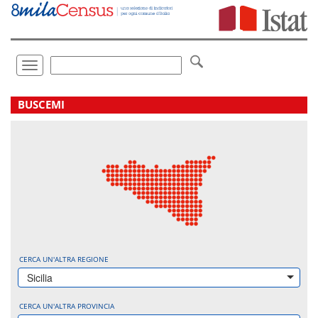
Vai
direttamente
a:
Contenuto
Ricerca
Toggle
navigation
.
BUSCEMI
CERCA UN'ALTRA REGIONE
Sicilia
CERCA UN'ALTRA PROVINCIA