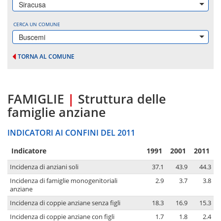
Siracusa
CERCA UN COMUNE
Buscemi
TORNA AL COMUNE
FAMIGLIE
|
Struttura delle
famiglie anziane
INDICATORI AI CONFINI DEL 2011
Indicatore
1991
2001
2011
Incidenza di anziani soli
37.1
43.9
44.3
Incidenza di famiglie monogenitoriali
2.9
3.7
3.8
anziane
Incidenza di coppie anziane senza figli
18.3
16.9
15.3
Incidenza di coppie anziane con figli
1.7
1.8
2.4