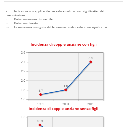
-
Indicatore non applicabile per valore nullo o poco significativo del
denominatore
..
Dato non ancora disponibile
...
Dato non rilevato
....
La mancanza o esiguità del fenomeno rende i valori non significativi
Incidenza di coppie anziane con figli
2.6
2.4
2.4
2.2
2.0
1.8
1.8
1.7
1.6
1991
2001
2011
Incidenza di coppie anziane senza figli
19
18.3