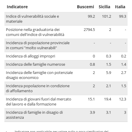
Indicatore
Buscemi
Sicilia
Italia
Indice di vulnerabilità sociale e
99.2
101.2
99.3
materiale
Posizione nella graduatoria dei
2794.5
2
-
comuni dell'indice di vulnerabilità
Incidenza di popolazione provinciale
-
-
-
in comuni "molto vulnerabili"
Incidenza di alloggi impropri
0
0.3
0.2
Incidenza delle famiglie numerose
0.8
1.5
1.4
Incidenza delle famiglie con potenziale
2
5.9
2.7
disagio economico
Incidenza popolazione in condizione
2
2.1
1.5
di affollamento
Incidenza di giovani fuori dal mercato
15.1
19.4
12.3
del lavoro e dalla formazione
Incidenza di famiglie in disagio di
3.9
3.1
3
assistenza
-
Indicatore non applicabile per valore nullo o poco significativo del