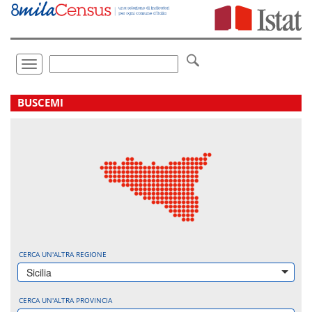
Vai
direttamente
a:
Contenuto
Ricerca
Toggle
navigation
.
BUSCEMI
CERCA UN'ALTRA REGIONE
Sicilia
CERCA UN'ALTRA PROVINCIA