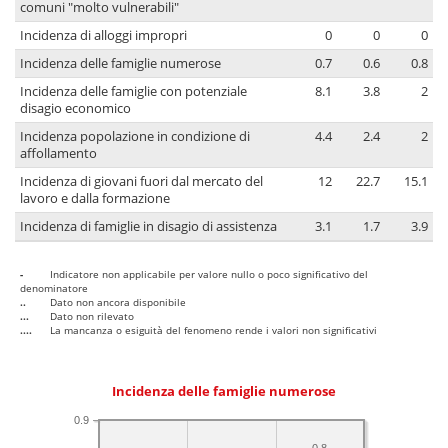
comuni "molto vulnerabili"
Incidenza di alloggi impropri
0
0
0
Incidenza delle famiglie numerose
0.7
0.6
0.8
Incidenza delle famiglie con potenziale
8.1
3.8
2
disagio economico
Incidenza popolazione in condizione di
4.4
2.4
2
affollamento
Incidenza di giovani fuori dal mercato del
12
22.7
15.1
lavoro e dalla formazione
Incidenza di famiglie in disagio di assistenza
3.1
1.7
3.9
-
Indicatore non applicabile per valore nullo o poco significativo del
denominatore
..
Dato non ancora disponibile
...
Dato non rilevato
....
La mancanza o esiguità del fenomeno rende i valori non significativi
Incidenza delle famiglie numerose
0.9
0.8