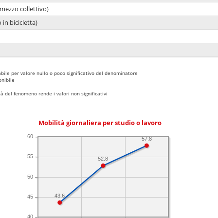
mezzo collettivo)
 in bicicletta)
bile per valore nullo o poco significativo del denominatore
nibile
 del fenomeno rende i valori non significativi
Mobilità giornaliera per studio o lavoro
60
57.8
55
52.8
50
43.6
45
40