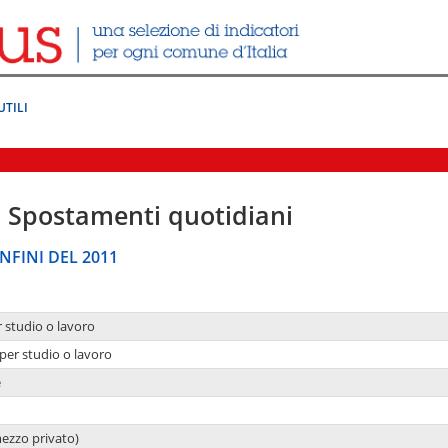
UTILI
|
Spostamenti quotidiani
NFINI DEL 2011
r studio o lavoro
per studio o lavoro
e
mezzo privato)