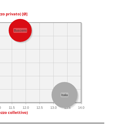
zzo privato)
[Ø]
Buscemi
Italia
0
11.5
12.0
12.5
13.0
13.5
14.0
zzo collettivo)