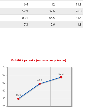
6.4
12
11.8
52.9
37.6
28.8
83.1
86.5
81.4
7.3
0.6
1.8
Mobilità privata (uso mezzo privato)
70
57.3
60
48.9
50
40
29.9
30
20