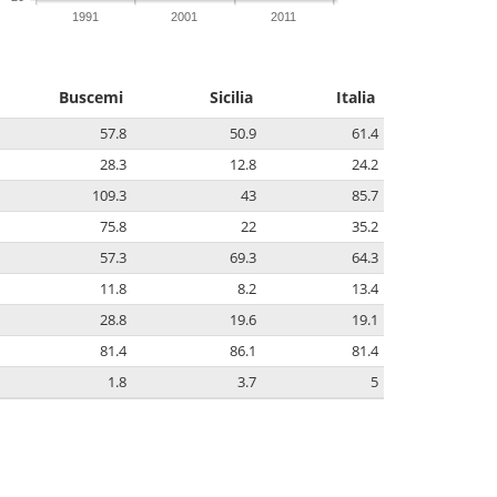
1991
2001
2011
Buscemi
Sicilia
Italia
57.8
50.9
61.4
28.3
12.8
24.2
109.3
43
85.7
75.8
22
35.2
57.3
69.3
64.3
11.8
8.2
13.4
28.8
19.6
19.1
81.4
86.1
81.4
1.8
3.7
5