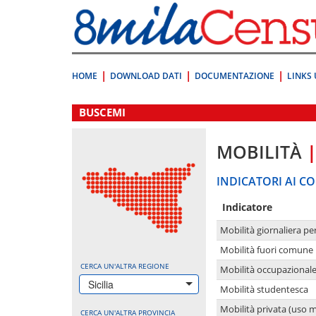
Vai
direttamente
a:
Contenuto
Ricerca
HOME
DOWNLOAD DATI
DOCUMENTAZIONE
LINKS 
.
BUSCEMI
MOBILITÀ
INDICATORI AI CO
Indicatore
Mobilità giornaliera pe
Mobilità fuori comune 
CERCA UN'ALTRA REGIONE
Mobilità occupazional
Sicilia
Mobilità studentesca
Mobilità privata (uso 
CERCA UN'ALTRA PROVINCIA