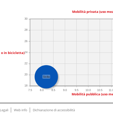
Mobilità privata (uso me
30
28
26
 o in bicicletta)
24
22
20
Sicilia
18
7.5
8.0
8.5
9.0
9.5
10.0
10.5
11.
Mobilità pubblica (uso me
Legali
Web info
Dichiarazione di accessibilità