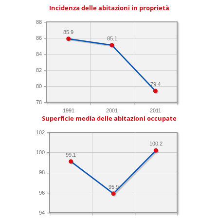
Incidenza delle abitazioni in proprietà
88
85.9
86
85.1
84
82
79.4
80
78
1991
2001
2011
Superficie media delle abitazioni occupate
102
100.2
100
99.1
98
95.9
96
94