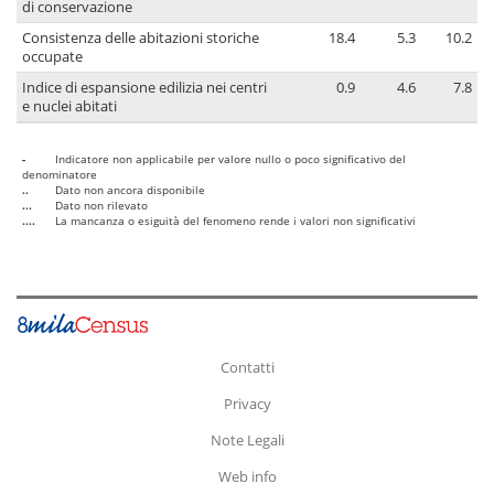
di conservazione
Consistenza delle abitazioni storiche
18.4
5.3
10.2
occupate
Indice di espansione edilizia nei centri
0.9
4.6
7.8
e nuclei abitati
-
Indicatore non applicabile per valore nullo o poco significativo del
denominatore
..
Dato non ancora disponibile
...
Dato non rilevato
....
La mancanza o esiguità del fenomeno rende i valori non significativi
Contatti
Privacy
Note Legali
Web info