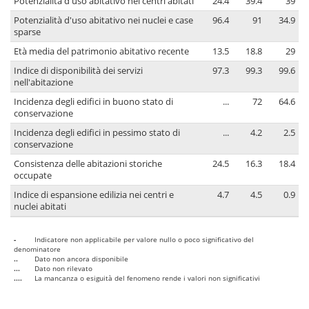
Potenzialità d'uso abitativo nei centri abitati
24.4
39.4
39
Potenzialità d'uso abitativo nei nuclei e case
96.4
91
34.9
sparse
Età media del patrimonio abitativo recente
13.5
18.8
29
Indice di disponibilità dei servizi
97.3
99.3
99.6
nell'abitazione
Incidenza degli edifici in buono stato di
...
72
64.6
conservazione
Incidenza degli edifici in pessimo stato di
...
4.2
2.5
conservazione
Consistenza delle abitazioni storiche
24.5
16.3
18.4
occupate
Indice di espansione edilizia nei centri e
4.7
4.5
0.9
nuclei abitati
-
Indicatore non applicabile per valore nullo o poco significativo del
denominatore
..
Dato non ancora disponibile
...
Dato non rilevato
....
La mancanza o esiguità del fenomeno rende i valori non significativi