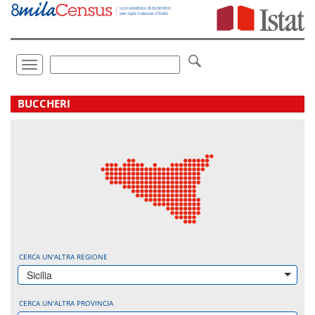
Vai
direttamente
a:
Contenuto
Ricerca
Toggle
navigation
.
BUCCHERI
CERCA UN'ALTRA REGIONE
Sicilia
CERCA UN'ALTRA PROVINCIA