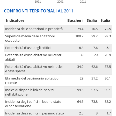
1991
2001
2011
CONFRONTI TERRITORIALI AL 2011
Indicatore
Buccheri
Sicilia
Italia
Incidenza delle abitazioni in proprietà
79.4
70.5
72.5
Superficie media delle abitazioni
100.2
99.2
99.3
occupate
Potenzialità d'uso degli edifici
8.8
7.6
5.1
Potenzialità d'uso abitativo nei centri
39
29
20.9
abitati
Potenzialità d'uso abitativo nei nuclei
34.9
62.6
37.5
e case sparse
Età media del patrimonio abitativo
29
31.2
30.1
recente
Indice di disponibilità dei servizi
99.6
97.6
99.1
nell'abitazione
Incidenza degli edifici in buono stato
64.6
73.8
83.2
di conservazione
Incidenza degli edifici in pessimo stato
2.5
3
1.7