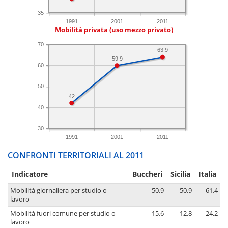
35
1991
2001
2011
Mobilità privata (uso mezzo privato)
70
63.9
59.9
60
50
42
40
30
1991
2001
2011
CONFRONTI TERRITORIALI AL 2011
Indicatore
Buccheri
Sicilia
Italia
Mobilità giornaliera per studio o
50.9
50.9
61.4
lavoro
Mobilità fuori comune per studio o
15.6
12.8
24.2
lavoro