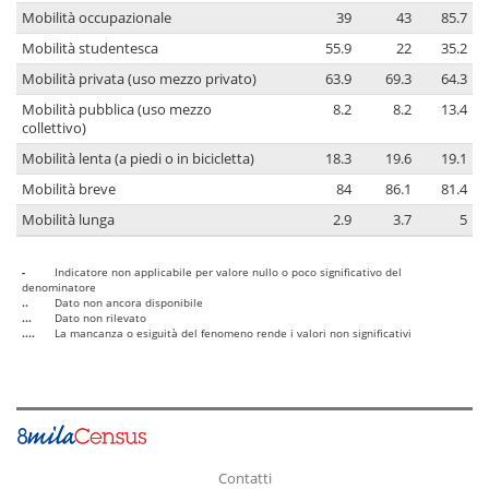
Mobilità occupazionale
39
43
85.7
Mobilità studentesca
55.9
22
35.2
Mobilità privata (uso mezzo privato)
63.9
69.3
64.3
Mobilità pubblica (uso mezzo
8.2
8.2
13.4
collettivo)
Mobilità lenta (a piedi o in bicicletta)
18.3
19.6
19.1
Mobilità breve
84
86.1
81.4
Mobilità lunga
2.9
3.7
5
-
Indicatore non applicabile per valore nullo o poco significativo del
denominatore
..
Dato non ancora disponibile
...
Dato non rilevato
....
La mancanza o esiguità del fenomeno rende i valori non significativi
Contatti