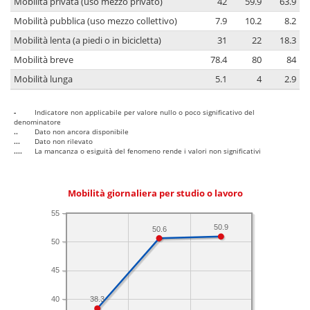
Mobilità privata (uso mezzo privato)
42
59.9
63.9
Mobilità pubblica (uso mezzo collettivo)
7.9
10.2
8.2
Mobilità lenta (a piedi o in bicicletta)
31
22
18.3
Mobilità breve
78.4
80
84
Mobilità lunga
5.1
4
2.9
-
Indicatore non applicabile per valore nullo o poco significativo del
denominatore
..
Dato non ancora disponibile
...
Dato non rilevato
....
La mancanza o esiguità del fenomeno rende i valori non significativi
Mobilità giornaliera per studio o lavoro
55
50.9
50.6
50
45
40
38.3