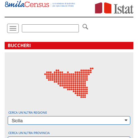
Vai
direttamente
a:
Contenuto
Ricerca
Toggle
navigation
.
BUCCHERI
CERCA UN'ALTRA REGIONE
Sicilia
CERCA UN'ALTRA PROVINCIA