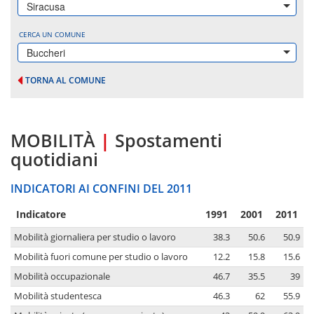
Siracusa
CERCA UN COMUNE
Buccheri
TORNA AL COMUNE
MOBILITÀ
|
Spostamenti
quotidiani
INDICATORI AI CONFINI DEL 2011
Indicatore
1991
2001
2011
Mobilità giornaliera per studio o lavoro
38.3
50.6
50.9
Mobilità fuori comune per studio o lavoro
12.2
15.8
15.6
Mobilità occupazionale
46.7
35.5
39
Mobilità studentesca
46.3
62
55.9