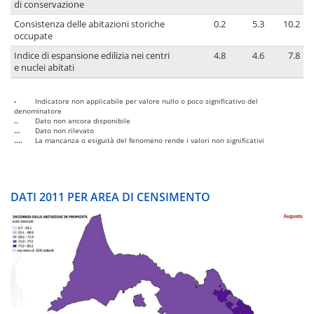
di conservazione
Consistenza delle abitazioni storiche
0.2
5.3
10.2
occupate
Indice di espansione edilizia nei centri
4.8
4.6
7.8
e nuclei abitati
-
Indicatore non applicabile per valore nullo o poco significativo del
denominatore
..
Dato non ancora disponibile
...
Dato non rilevato
....
La mancanza o esiguità del fenomeno rende i valori non significativi
DATI 2011 PER AREA DI CENSIMENTO