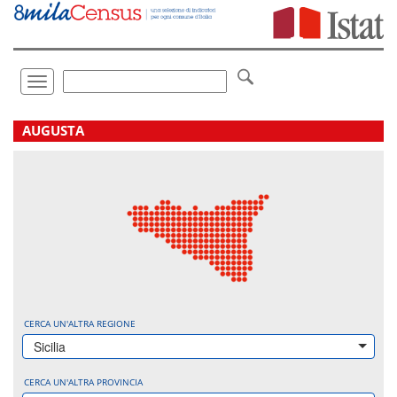
Vai
direttamente
a:
Contenuto
Ricerca
Toggle
navigation
.
AUGUSTA
CERCA UN'ALTRA REGIONE
Sicilia
CERCA UN'ALTRA PROVINCIA