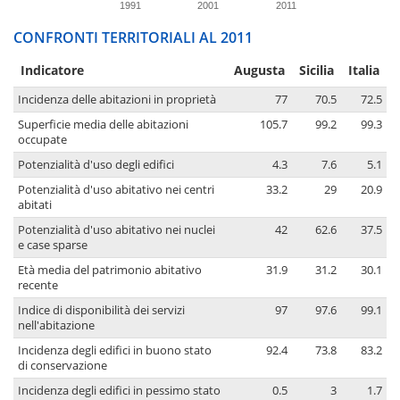
1991
2001
2011
CONFRONTI TERRITORIALI AL 2011
Indicatore
Augusta
Sicilia
Italia
Incidenza delle abitazioni in proprietà
77
70.5
72.5
Superficie media delle abitazioni
105.7
99.2
99.3
occupate
Potenzialità d'uso degli edifici
4.3
7.6
5.1
Potenzialità d'uso abitativo nei centri
33.2
29
20.9
abitati
Potenzialità d'uso abitativo nei nuclei
42
62.6
37.5
e case sparse
Età media del patrimonio abitativo
31.9
31.2
30.1
recente
Indice di disponibilità dei servizi
97
97.6
99.1
nell'abitazione
Incidenza degli edifici in buono stato
92.4
73.8
83.2
di conservazione
Incidenza degli edifici in pessimo stato
0.5
3
1.7