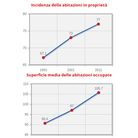
Incidenza delle abitazioni in proprietà
80
77
75
73
70
67.1
65
1991
2001
2011
Superficie media delle abitazioni occupate
110
105.7
105
100
97
95
90.6
90
85