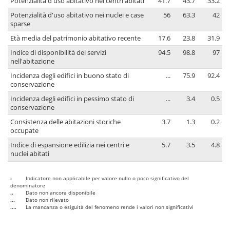
Potenzialità d'uso abitativo nei centri abitati
41.7
43.7
33.2
Potenzialità d'uso abitativo nei nuclei e case
56
63.3
42
sparse
Età media del patrimonio abitativo recente
17.6
23.8
31.9
Indice di disponibilità dei servizi
94.5
98.8
97
nell'abitazione
Incidenza degli edifici in buono stato di
...
75.9
92.4
conservazione
Incidenza degli edifici in pessimo stato di
...
3.4
0.5
conservazione
Consistenza delle abitazioni storiche
3.7
1.3
0.2
occupate
Indice di espansione edilizia nei centri e
5.7
3.5
4.8
nuclei abitati
-
Indicatore non applicabile per valore nullo o poco significativo del
denominatore
..
Dato non ancora disponibile
...
Dato non rilevato
....
La mancanza o esiguità del fenomeno rende i valori non significativi