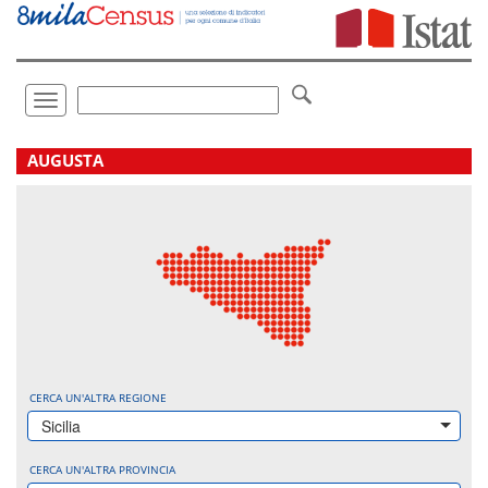
Vai
direttamente
a:
Contenuto
Ricerca
Toggle
navigation
.
AUGUSTA
CERCA UN'ALTRA REGIONE
Sicilia
CERCA UN'ALTRA PROVINCIA