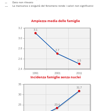
...
Dato non rilevato
....
La mancanza o esiguità del fenomeno rende i valori non significativi
Ampiezza media delle famiglie
3.2
3.1
3.0
2.8
2.7
2.6
2.5
2.4
1991
2001
2011
Incidenza famiglie senza nuclei
35
31.7
30
23.4
25