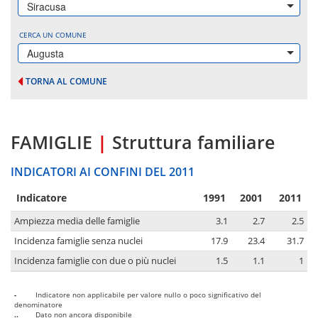
Siracusa
CERCA UN COMUNE
Augusta
TORNA AL COMUNE
FAMIGLIE
|
Struttura familiare
INDICATORI AI CONFINI DEL 2011
Indicatore
1991
2001
2011
Ampiezza media delle famiglie
3.1
2.7
2.5
Incidenza famiglie senza nuclei
17.9
23.4
31.7
Incidenza famiglie con due o più nuclei
1.5
1.1
1
-
Indicatore non applicabile per valore nullo o poco significativo del
denominatore
..
Dato non ancora disponibile