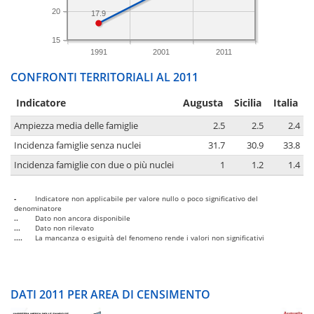
20
17.9
15
1991
2001
2011
CONFRONTI TERRITORIALI AL 2011
Indicatore
Augusta
Sicilia
Italia
Ampiezza media delle famiglie
2.5
2.5
2.4
Incidenza famiglie senza nuclei
31.7
30.9
33.8
Incidenza famiglie con due o più nuclei
1
1.2
1.4
-
Indicatore non applicabile per valore nullo o poco significativo del
denominatore
..
Dato non ancora disponibile
...
Dato non rilevato
....
La mancanza o esiguità del fenomeno rende i valori non significativi
DATI 2011 PER AREA DI CENSIMENTO