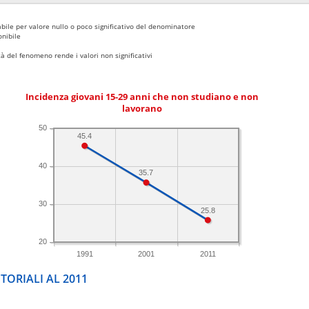
bile per valore nullo o poco significativo del denominatore
nibile
 del fenomeno rende i valori non significativi
Incidenza giovani 15-29 anni che non studiano e non
lavorano
50
45.4
40
35.7
30
25.8
20
1991
2001
2011
TORIALI AL 2011