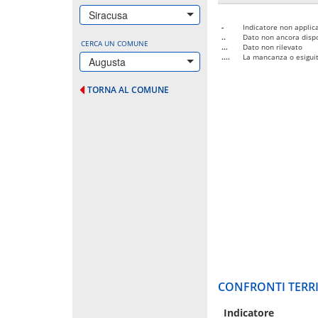
Siracusa
-
Indicatore non applica
..
Dato non ancora dispo
CERCA UN COMUNE
...
Dato non rilevato
....
La mancanza o esiguità
Augusta
TORNA AL COMUNE
CONFRONTI TERRI
Indicatore