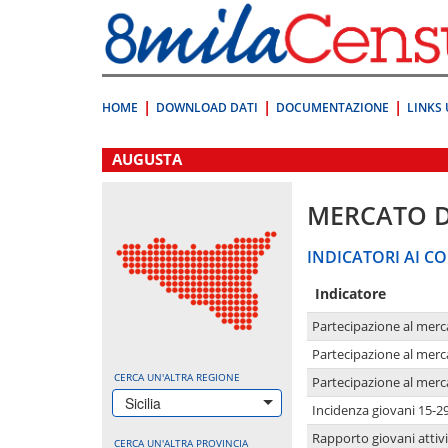
Vai
direttamente
a:
Contenuto
Ricerca
HOME
DOWNLOAD DATI
DOCUMENTAZIONE
LINKS 
.
AUGUSTA
MERCATO 
INDICATORI AI CO
Indicatore
Partecipazione al merc
Partecipazione al merc
CERCA UN'ALTRA REGIONE
Partecipazione al merc
Sicilia
Incidenza giovani 15-2
Rapporto giovani attivi
CERCA UN'ALTRA PROVINCIA