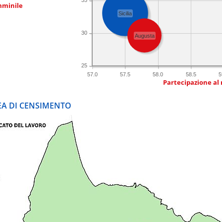
mminile
Sicilia
30
Augusta
25
57.0
57.5
58.0
58.5
5
Partecipazione al
REA DI CENSIMENTO