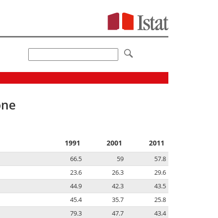
one
1991
2001
2011
66.5
59
57.8
23.6
26.3
29.6
44.9
42.3
43.5
45.4
35.7
25.8
79.3
47.7
43.4