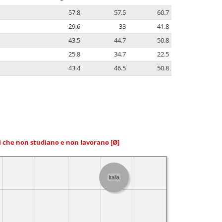
57.8
57.5
60.7
29.6
33
41.8
43.5
44.7
50.8
25.8
34.7
22.5
43.4
46.5
50.8
ni che non studiano e non lavorano
[Ø]
Italia