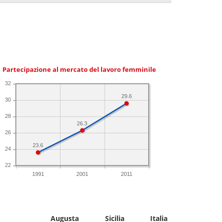
Partecipazione al mercato del lavoro femminile
32
29.6
30
28
26.3
26
23.6
24
22
1991
2001
2011
Augusta
Sicilia
Italia