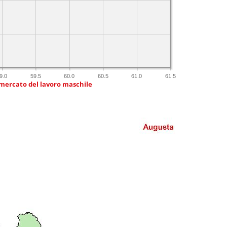
9.0
59.5
60.0
60.5
61.0
61.5
 mercato del lavoro maschile