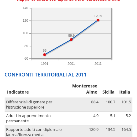
140
120.9
120
100
89.9
80
66
60
1991
2001
2011
CONFRONTI TERRITORIALI AL 2011
Monterosso
Indicatore
Almo
Sicilia
Italia
Differenziali di genere per
88.4
100.7
101.5
l'istruzione superiore
Adulti in apprendimento
4.9
5.1
5.2
permanente
Rapporto adulti con diploma o
120.9
134.5
164.5
laurea/licenza media