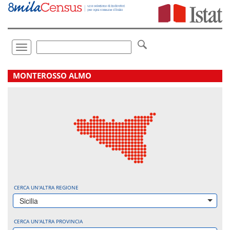
Vai
direttamente
a:
Contenuto
Ricerca
Toggle
navigation
.
MONTEROSSO ALMO
CERCA UN'ALTRA REGIONE
Sicilia
CERCA UN'ALTRA PROVINCIA