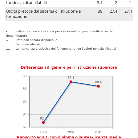
Incidenza di analfabeti
5.1
2
1
Uscita precoce dal sistema di istruzione e
38
27.4
27.4
formazione
-
Indicatore non applicabile per valore nullo o poco significativo del
denominatore
..
Dato non ancora disponibile
...
Dato non rilevato
....
La mancanza o esiguità del fenomeno rende i valori non significativi
Differenziali di genere per l'istruzione superiore
90
89.1
88.4
88
86
84
82.7
82
1991
2001
2011
Rapporto adulti con diploma o laurea/licenza media