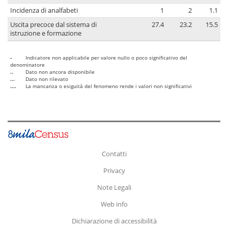
Incidenza di analfabeti
1
2
1.1
Uscita precoce dal sistema di
27.4
23.2
15.5
istruzione e formazione
-
Indicatore non applicabile per valore nullo o poco significativo del
denominatore
..
Dato non ancora disponibile
...
Dato non rilevato
....
La mancanza o esiguità del fenomeno rende i valori non significativi
Contatti
Privacy
Note Legali
Web info
Dichiarazione di accessibilità