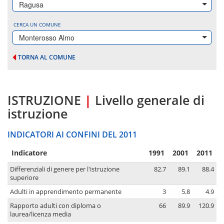
Ragusa
CERCA UN COMUNE
Monterosso Almo
TORNA AL COMUNE
ISTRUZIONE
|
Livello generale di
istruzione
INDICATORI AI CONFINI DEL 2011
Indicatore
1991
2001
2011
Differenziali di genere per l'istruzione
82.7
89.1
88.4
superiore
Adulti in apprendimento permanente
3
5.8
4.9
Rapporto adulti con diploma o
66
89.9
120.9
laurea/licenza media