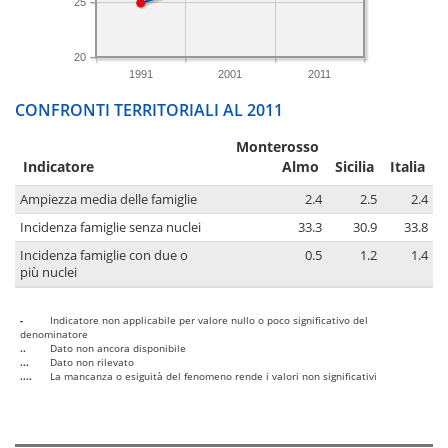
25
20
1991
2001
2011
CONFRONTI TERRITORIALI AL 2011
Monterosso
Indicatore
Almo
Sicilia
Italia
Ampiezza media delle famiglie
2.4
2.5
2.4
Incidenza famiglie senza nuclei
33.3
30.9
33.8
Incidenza famiglie con due o
0.5
1.2
1.4
più nuclei
-
Indicatore non applicabile per valore nullo o poco significativo del
denominatore
..
Dato non ancora disponibile
...
Dato non rilevato
....
La mancanza o esiguità del fenomeno rende i valori non significativi