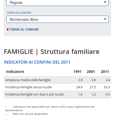
Ragusa
CERCA UN COMUNE
Monterosso Almo
TORNA AL COMUNE
FAMIGLIE
|
Struttura familiare
INDICATORI AI CONFINI DEL 2011
Indicatore
1991
2001
2011
Ampiezza media delle famiglie
2.9
2.6
2.4
Incidenza famiglie senza nuclei
24.9
27.5
33.3
Incidenza famiglie con due o più nuclei
1.6
1.2
0.5
-
Indicatore non applicabile per valore nullo o poco significativo del
denominatore
..
Dato non ancora disponibile