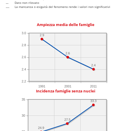
...
Dato non rilevato
....
La mancanza o esiguità del fenomeno rende i valori non significativi
Ampiezza media delle famiglie
3.0
2.9
2.8
2.6
2.6
2.4
2.4
2.2
1991
2001
2011
Incidenza famiglie senza nuclei
35
33.3
30
27.5
24.9