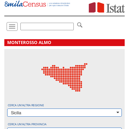
Vai
direttamente
a:
Contenuto
Ricerca
Toggle
navigation
.
MONTEROSSO ALMO
CERCA UN'ALTRA REGIONE
Sicilia
CERCA UN'ALTRA PROVINCIA