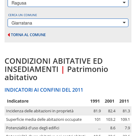
Ragusa
CERCA UN COMUNE
Giarratana
TORNA AL COMUNE
CONDIZIONI ABITATIVE ED
INSEDIAMENTI
|
Patrimonio
abitativo
INDICATORI AI CONFINI DEL 2011
Indicatore
1991
2001
2011
Incidenza delle abitazioni in proprietà
81.9
82.4
81.3
Superficie media delle abitazioni occupate
101
103.2
109.1
Potenzialità d'uso degli edifici
...
8.6
7.9