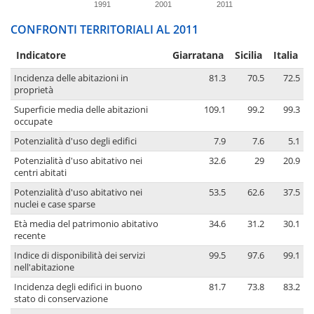
1991
2001
2011
CONFRONTI TERRITORIALI AL 2011
Indicatore
Giarratana
Sicilia
Italia
Incidenza delle abitazioni in
81.3
70.5
72.5
proprietà
Superficie media delle abitazioni
109.1
99.2
99.3
occupate
Potenzialità d'uso degli edifici
7.9
7.6
5.1
Potenzialità d'uso abitativo nei
32.6
29
20.9
centri abitati
Potenzialità d'uso abitativo nei
53.5
62.6
37.5
nuclei e case sparse
Età media del patrimonio abitativo
34.6
31.2
30.1
recente
Indice di disponibilità dei servizi
99.5
97.6
99.1
nell'abitazione
Incidenza degli edifici in buono
81.7
73.8
83.2
stato di conservazione