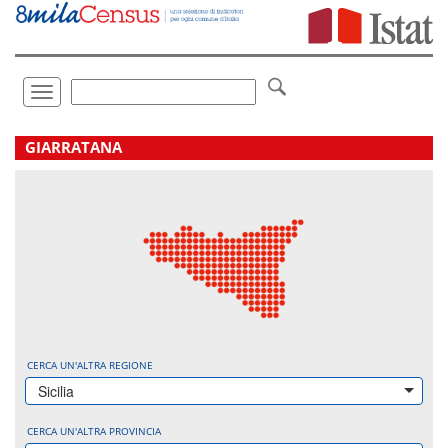
Vai
direttamente
a:
Contenuto
Ricerca
Toggle
navigation
.
GIARRATANA
CERCA UN'ALTRA REGIONE
Sicilia
CERCA UN'ALTRA PROVINCIA