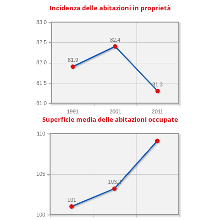
Incidenza delle abitazioni in proprietà
83.0
82.4
82.5
81.9
82.0
81.5
81.3
81.0
1991
2001
2011
Superficie media delle abitazioni occupate
110
105
103.2
101
100