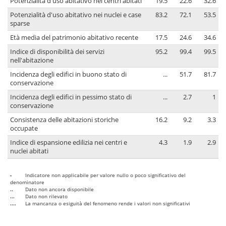
Potenzialità d'uso abitativo nei centri abitati
19.5
22.6
32.6
Potenzialità d'uso abitativo nei nuclei e case
83.2
72.1
53.5
sparse
Età media del patrimonio abitativo recente
17.5
24.6
34.6
Indice di disponibilità dei servizi
95.2
99.4
99.5
nell'abitazione
Incidenza degli edifici in buono stato di
...
51.7
81.7
conservazione
Incidenza degli edifici in pessimo stato di
...
2.7
1
conservazione
Consistenza delle abitazioni storiche
16.2
9.2
3.3
occupate
Indice di espansione edilizia nei centri e
4.3
1.9
2.9
nuclei abitati
-
Indicatore non applicabile per valore nullo o poco significativo del
denominatore
..
Dato non ancora disponibile
...
Dato non rilevato
....
La mancanza o esiguità del fenomeno rende i valori non significativi