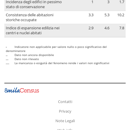
Incidenza degli edifici in pessimo
1
3
1.7
stato di conservazione
Consistenza delle abitazioni
3.3
5.3
10.2
storiche occupate
Indice di espansione edilizia nei
2.9
4.6
7.8
centri e nuclei abitati
-
Indicatore non applicabile per valore nullo o poco significativo del
denominatore
..
Dato non ancora disponibile
...
Dato non rilevato
....
La mancanza o esiguità del fenomeno rende i valori non significativi
Contatti
Privacy
Note Legali