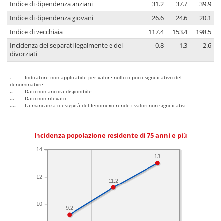
Indice di dipendenza anziani
31.2
37.7
39.9
Indice di dipendenza giovani
26.6
24.6
20.1
Indice di vecchiaia
117.4
153.4
198.5
Incidenza dei separati legalmente e dei
0.8
1.3
2.6
divorziati
-
Indicatore non applicabile per valore nullo o poco significativo del
denominatore
..
Dato non ancora disponibile
...
Dato non rilevato
....
La mancanza o esiguità del fenomeno rende i valori non significativi
Incidenza popolazione residente di 75 anni e più
14
13
12
11.2
10
9.2