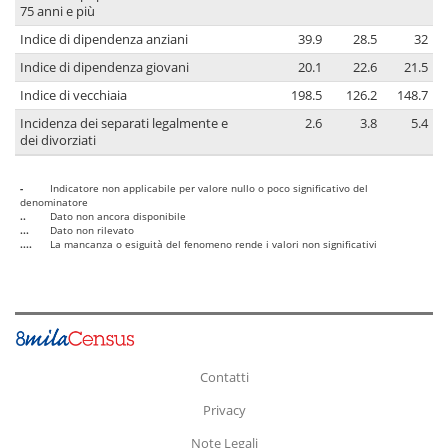
75 anni e più
Indice di dipendenza anziani
39.9
28.5
32
Indice di dipendenza giovani
20.1
22.6
21.5
Indice di vecchiaia
198.5
126.2
148.7
Incidenza dei separati legalmente e
2.6
3.8
5.4
dei divorziati
-
Indicatore non applicabile per valore nullo o poco significativo del
denominatore
..
Dato non ancora disponibile
...
Dato non rilevato
....
La mancanza o esiguità del fenomeno rende i valori non significativi
Contatti
Privacy
Note Legali