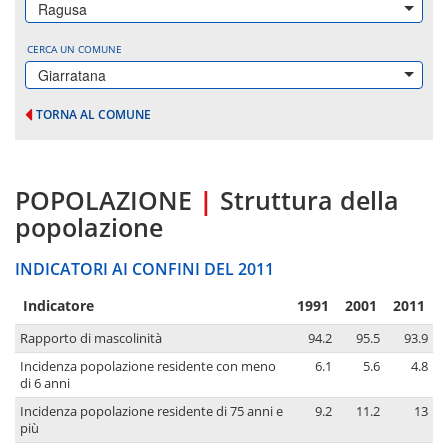
Ragusa
CERCA UN COMUNE
Giarratana
TORNA AL COMUNE
POPOLAZIONE
|
Struttura della
popolazione
INDICATORI AI CONFINI DEL 2011
Indicatore
1991
2001
2011
Rapporto di mascolinità
94.2
95.5
93.9
Incidenza popolazione residente con meno
6.1
5.6
4.8
di 6 anni
Incidenza popolazione residente di 75 anni e
9.2
11.2
13
più