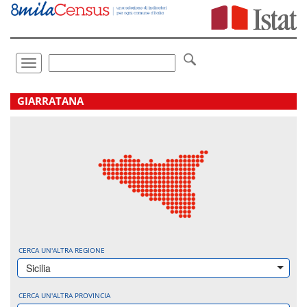
Vai
direttamente
a:
Contenuto
Ricerca
Toggle
navigation
.
GIARRATANA
CERCA UN'ALTRA REGIONE
Sicilia
CERCA UN'ALTRA PROVINCIA