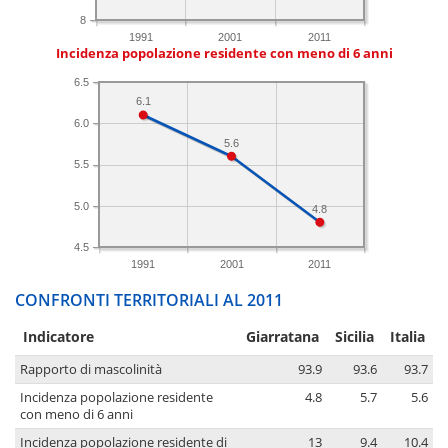
8
1991
2001
2011
Incidenza popolazione residente con meno di 6 anni
6.5
6.1
6.0
5.6
5.5
5.0
4.8
4.5
1991
2001
2011
CONFRONTI TERRITORIALI AL 2011
Indicatore
Giarratana
Sicilia
Italia
Rapporto di mascolinità
93.9
93.6
93.7
Incidenza popolazione residente
4.8
5.7
5.6
con meno di 6 anni
Incidenza popolazione residente di
13
9.4
10.4