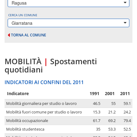
Ragusa
CERCA UN COMUNE
Giarratana
TORNA AL COMUNE
MOBILITÀ
|
Spostamenti
quotidiani
INDICATORI AI CONFINI DEL 2011
Indicatore
1991
2001
2011
Mobilità giornaliera per studio o lavoro
46.5
55
59.1
Mobilità fuori comune per studio o lavoro
15.3
21.2
24.2
Mobilità occupazionale
61.7
69.2
79.4
Mobilità studentesca
35
53.3
52.5