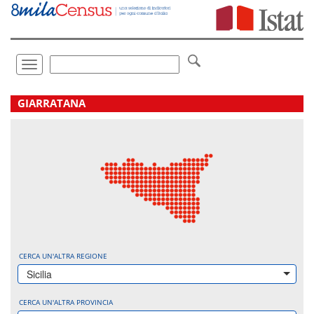
Vai
direttamente
a:
Contenuto
Ricerca
Toggle
navigation
.
GIARRATANA
CERCA UN'ALTRA REGIONE
Sicilia
CERCA UN'ALTRA PROVINCIA