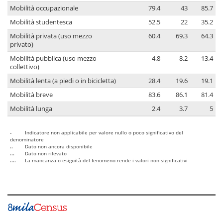
Mobilità occupazionale
79.4
43
85.7
Mobilità studentesca
52.5
22
35.2
Mobilità privata (uso mezzo
60.4
69.3
64.3
privato)
Mobilità pubblica (uso mezzo
4.8
8.2
13.4
collettivo)
Mobilità lenta (a piedi o in bicicletta)
28.4
19.6
19.1
Mobilità breve
83.6
86.1
81.4
Mobilità lunga
2.4
3.7
5
-
Indicatore non applicabile per valore nullo o poco significativo del
denominatore
..
Dato non ancora disponibile
...
Dato non rilevato
....
La mancanza o esiguità del fenomeno rende i valori non significativi