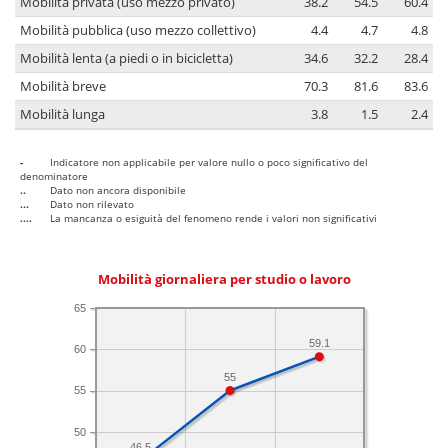
Mobilità privata (uso mezzo privato)
38.2
54.5
60.4
Mobilità pubblica (uso mezzo collettivo)
4.4
4.7
4.8
Mobilità lenta (a piedi o in bicicletta)
34.6
32.2
28.4
Mobilità breve
70.3
81.6
83.6
Mobilità lunga
3.8
1.5
2.4
-
Indicatore non applicabile per valore nullo o poco significativo del
denominatore
..
Dato non ancora disponibile
...
Dato non rilevato
....
La mancanza o esiguità del fenomeno rende i valori non significativi
Mobilità giornaliera per studio o lavoro
65
59.1
60
55
55
50
46.5