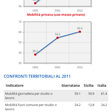
45
1991
2001
2011
Mobilità privata (uso mezzo privato)
70
60.4
60
54.5
50
38.2
40
30
1991
2001
2011
CONFRONTI TERRITORIALI AL 2011
Indicatore
Giarratana
Sicilia
Italia
Mobilità giornaliera per studio o
59.1
50.9
61.4
lavoro
Mobilità fuori comune per studio o
24.2
12.8
24.2
lavoro