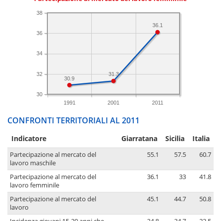
38
36.1
36
34
32
31.3
30.9
30
1991
2001
2011
CONFRONTI TERRITORIALI AL 2011
Indicatore
Giarratana
Sicilia
Italia
Partecipazione al mercato del
55.1
57.5
60.7
lavoro maschile
Partecipazione al mercato del
36.1
33
41.8
lavoro femminile
Partecipazione al mercato del
45.1
44.7
50.8
lavoro