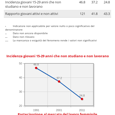
Incidenza giovani 15-29 anni che non
46.8
37.2
24.8
studiano e non lavorano
Rapporto giovani attivi e non attivi
121
41.8
43.3
-
Indicatore non applicabile per valore nullo o poco significativo del
denominatore
..
Dato non ancora disponibile
...
Dato non rilevato
....
La mancanza o esiguità del fenomeno rende i valori non significativi
Incidenza giovani 15-29 anni che non studiano e non lavorano
50
46.8
40
37.2
30
24.8
20
1991
2001
2011
Partecipazione al mercato del lavoro femminile