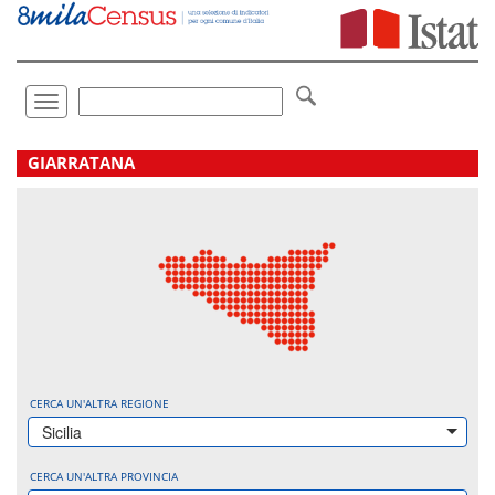
Vai
direttamente
a:
Contenuto
Ricerca
Toggle
navigation
.
GIARRATANA
CERCA UN'ALTRA REGIONE
Sicilia
CERCA UN'ALTRA PROVINCIA