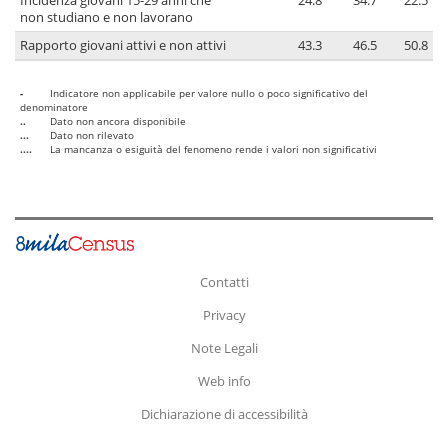
Incidenza giovani 15-29 anni che
24.8
34.7
22.5
non studiano e non lavorano
Rapporto giovani attivi e non attivi
43.3
46.5
50.8
-
Indicatore non applicabile per valore nullo o poco significativo del
denominatore
..
Dato non ancora disponibile
...
Dato non rilevato
....
La mancanza o esiguità del fenomeno rende i valori non significativi
Contatti
Privacy
Note Legali
Web info
Dichiarazione di accessibilità