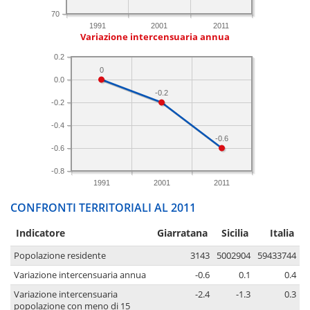
70
1991
2001
2011
Variazione intercensuaria annua
0.2
0
0.0
-0.2
-0.2
-0.4
-0.6
-0.6
-0.8
1991
2001
2011
CONFRONTI TERRITORIALI AL 2011
Indicatore
Giarratana
Sicilia
Italia
Popolazione residente
3143
5002904
59433744
Variazione intercensuaria annua
-0.6
0.1
0.4
Variazione intercensuaria
-2.4
-1.3
0.3
popolazione con meno di 15