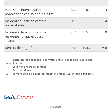
anni
Variazione intercensuaria
-0.3
0.3
0.4
popolazione con 15 anni ed oltre
Incidenza superficie centri e
1.1
5
6.4
nuclei abitati
Incidenza della popolazione
6.7
5.3
9
residente nei nuclei e case
sparse
Densità demografica
72
193.7
196.8
-
Indicatore non applicabile per valore nullo o poco significativo del
denominatore
..
Dato non ancora disponibile
...
Dato non rilevato
....
La mancanza o esiguità del fenomeno rende i valori non significativi
Contatti