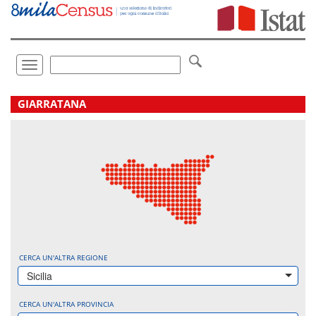
Vai
direttamente
a:
Contenuto
Ricerca
Toggle
navigation
.
GIARRATANA
CERCA UN'ALTRA REGIONE
Sicilia
CERCA UN'ALTRA PROVINCIA