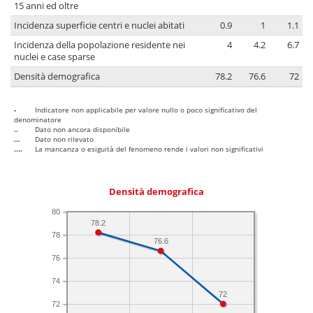
15 anni ed oltre
Incidenza superficie centri e nuclei abitati
0.9
1
1.1
Incidenza della popolazione residente nei
4
4.2
6.7
nuclei e case sparse
Densità demografica
78.2
76.6
72
-
Indicatore non applicabile per valore nullo o poco significativo del
denominatore
..
Dato non ancora disponibile
...
Dato non rilevato
....
La mancanza o esiguità del fenomeno rende i valori non significativi
Densità demografica
80
78.2
78
76.6
76
74
72
72