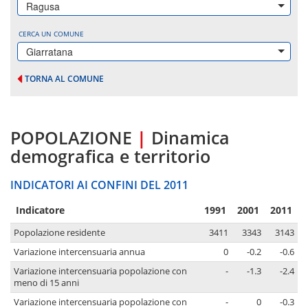
Ragusa
CERCA UN COMUNE
Giarratana
TORNA AL COMUNE
POPOLAZIONE
|
Dinamica
demografica e territorio
INDICATORI AI CONFINI DEL 2011
Indicatore
1991
2001
2011
Popolazione residente
3411
3343
3143
Variazione intercensuaria annua
0
-0.2
-0.6
Variazione intercensuaria popolazione con
-
-1.3
-2.4
meno di 15 anni
Variazione intercensuaria popolazione con
-
0
-0.3