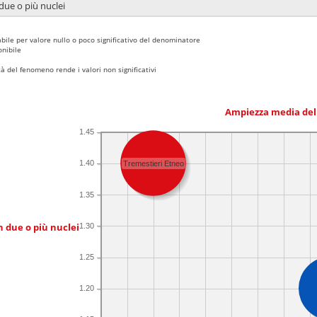
due o più nuclei
bile per valore nullo o poco significativo del denominatore
nibile
 del fenomeno rende i valori non significativi
Ampiezza media del
1.45
1.40
Tremestieri Etneo
1.35
n due o più nuclei
1.30
1.25
1.20