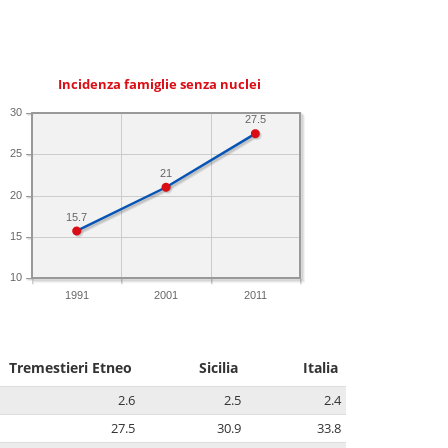
Incidenza famiglie senza nuclei
30
27.5
25
21
20
15.7
15
10
1991
2001
2011
Tremestieri Etneo
Sicilia
Italia
2.6
2.5
2.4
27.5
30.9
33.8