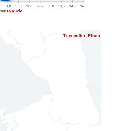
31.0
31.5
32.0
32.5
33.0
33.5
34.0
34.5
 senza nuclei