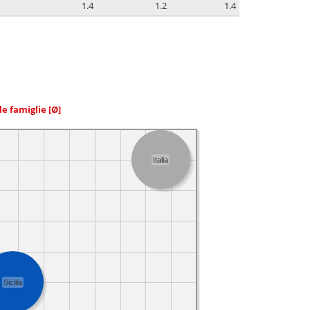
1.4
1.2
1.4
le famiglie
[Ø]
Italia
Sicilia