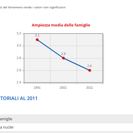
 del fenomeno rende i valori non significativi
Ampiezza media delle famiglie
3.2
3.1
3.0
2.8
2.8
2.6
2.6
2.4
1991
2001
2011
TORIALI AL 2011
amiglie
a nuclei