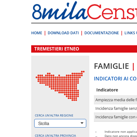
Vai
direttamente
a:
Contenuto
Ricerca
HOME
DOWNLOAD DATI
DOCUMENTAZIONE
LINKS 
.
TREMESTIERI ETNEO
FAMIGLIE
|
INDICATORI AI CO
Indicatore
Ampiezza media delle f
Incidenza famiglie senz
CERCA UN'ALTRA REGIONE
Incidenza famiglie con 
Sicilia
-
Indicatore non applica
CERCA UN'ALTRA PROVINCIA
..
Dato non ancora dispo