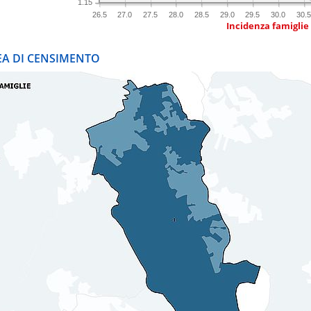
1.15
26.5
27.0
27.5
28.0
28.5
29.0
29.5
30.0
30.5
Incidenza famiglie
REA DI CENSIMENTO