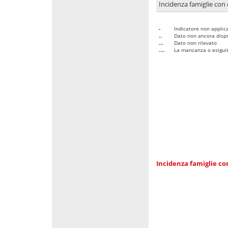
Incidenza famiglie con 
-
Indicatore non applica
..
Dato non ancora dispo
...
Dato non rilevato
....
La mancanza o esiguità
Incidenza famiglie co