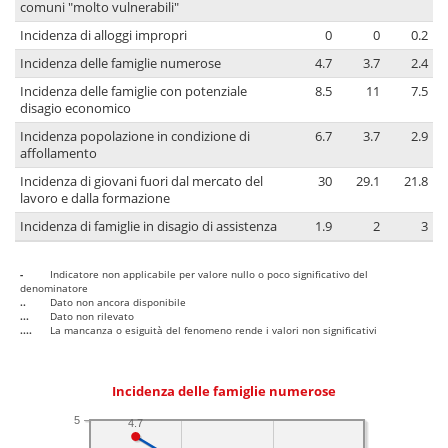
comuni "molto vulnerabili"
Incidenza di alloggi impropri
0
0
0.2
Incidenza delle famiglie numerose
4.7
3.7
2.4
Incidenza delle famiglie con potenziale
8.5
11
7.5
disagio economico
Incidenza popolazione in condizione di
6.7
3.7
2.9
affollamento
Incidenza di giovani fuori dal mercato del
30
29.1
21.8
lavoro e dalla formazione
Incidenza di famiglie in disagio di assistenza
1.9
2
3
-
Indicatore non applicabile per valore nullo o poco significativo del
denominatore
..
Dato non ancora disponibile
...
Dato non rilevato
....
La mancanza o esiguità del fenomeno rende i valori non significativi
Incidenza delle famiglie numerose
5
4.7