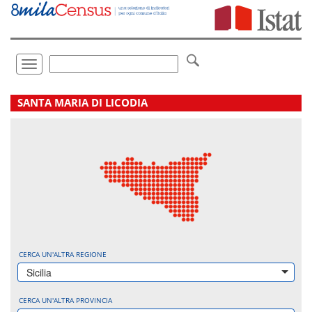
Vai
direttamente
a:
Contenuto
Ricerca
Toggle
navigation
.
SANTA MARIA DI LICODIA
CERCA UN'ALTRA REGIONE
Sicilia
CERCA UN'ALTRA PROVINCIA