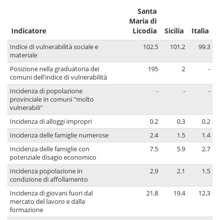
Santa
Maria di
Indicatore
Licodia
Sicilia
Italia
Indice di vulnerabilità sociale e
102.5
101.2
99.3
materiale
Posizione nella graduatoria dei
195
2
-
comuni dell'indice di vulnerabilità
Incidenza di popolazione
-
-
-
provinciale in comuni "molto
vulnerabili"
Incidenza di alloggi impropri
0.2
0.3
0.2
Incidenza delle famiglie numerose
2.4
1.5
1.4
Incidenza delle famiglie con
7.5
5.9
2.7
potenziale disagio economico
Incidenza popolazione in
2.9
2.1
1.5
condizione di affollamento
Incidenza di giovani fuori dal
21.8
19.4
12.3
mercato del lavoro e dalla
formazione