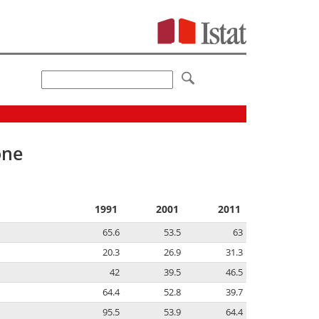
one
1991
2001
2011
65.6
53.5
63
20.3
26.9
31.3
42
39.5
46.5
64.4
52.8
39.7
95.5
53.9
64.4