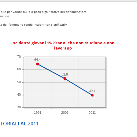
bile per valore nullo o poco significativo del denominatore
nibile
 del fenomeno rende i valori non significativi
Incidenza giovani 15-29 anni che non studiano e non
lavorano
70
64.4
60
52.8
50
39.7
40
30
1991
2001
2011
TORIALI AL 2011