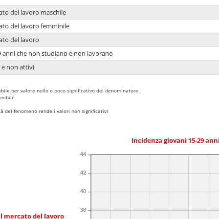
ato del lavoro maschile
ato del lavoro femminile
ato del lavoro
9 anni che non studiano e non lavorano
 e non attivi
bile per valore nullo o poco significativo del denominatore
nibile
 del fenomeno rende i valori non significativi
Incidenza giovani 15-29 an
44
42
40
38
l mercato del lavoro