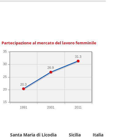
Partecipazione al mercato del lavoro femminile
35
31.3
30
26.9
25
20.3
20
15
1991
2001
2011
Santa Maria di Licodia
Sicilia
Italia