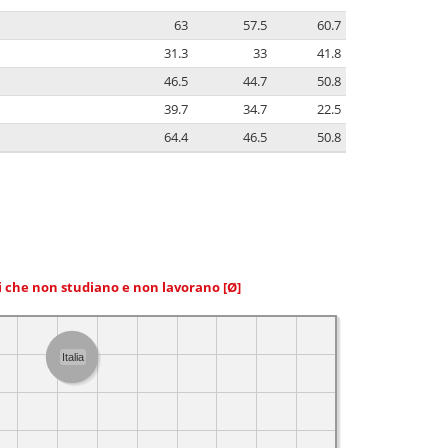
63
57.5
60.7
31.3
33
41.8
46.5
44.7
50.8
39.7
34.7
22.5
64.4
46.5
50.8
ni che non studiano e non lavorano
[Ø]
Italia