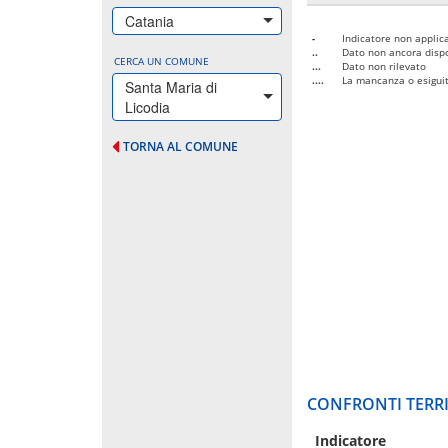
Catania
-
Indicatore non applica
..
Dato non ancora dispo
CERCA UN COMUNE
...
Dato non rilevato
....
La mancanza o esiguità
Santa Maria di
Licodia
TORNA AL COMUNE
CONFRONTI TERRI
Indicatore