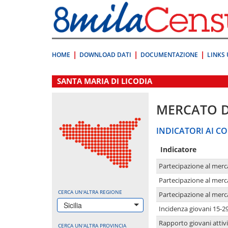
Vai
direttamente
a:
Contenuto
Ricerca
HOME
DOWNLOAD DATI
DOCUMENTAZIONE
LINKS 
.
SANTA MARIA DI LICODIA
MERCATO 
INDICATORI AI CO
Indicatore
Partecipazione al merc
Partecipazione al merc
CERCA UN'ALTRA REGIONE
Partecipazione al merc
Sicilia
Incidenza giovani 15-2
Rapporto giovani attivi
CERCA UN'ALTRA PROVINCIA