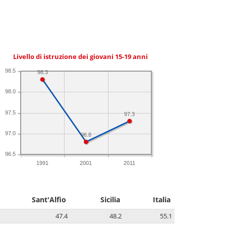
Livello di istruzione dei giovani 15-19 anni
98.5
98.3
98.0
97.5
97.3
97.0
96.8
96.5
1991
2001
2011
Sant'Alfio
Sicilia
Italia
47.4
48.2
55.1