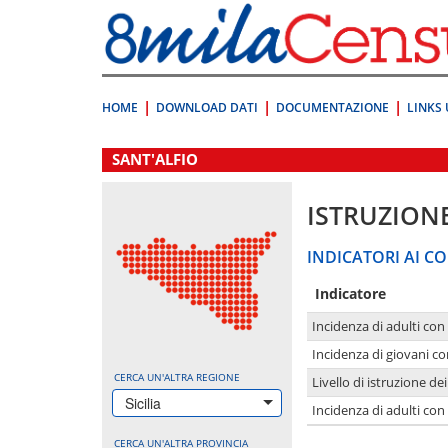
Vai
direttamente
a:
Contenuto
Ricerca
HOME
DOWNLOAD DATI
DOCUMENTAZIONE
LINKS 
.
SANT'ALFIO
ISTRUZION
INDICATORI AI CO
Indicatore
Incidenza di adulti con
Incidenza di giovani co
CERCA UN'ALTRA REGIONE
Livello di istruzione de
Sicilia
Incidenza di adulti con
CERCA UN'ALTRA PROVINCIA