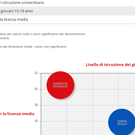
n istruzione universitaria
i giovani 15-19 anni
 la licenza media
bile per valore nullo o poco significativo del denominatore
nibile
 del fenomeno rende i valori non significativi
Livello di istruzione dei 
42
Sant'Alfio
40
38
n la licenza media
36
Sicilia