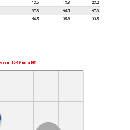
13.5
18.3
23.2
97.3
96.5
97.9
40.5
35.8
33.5
giovani 15-19 anni
[Ø]