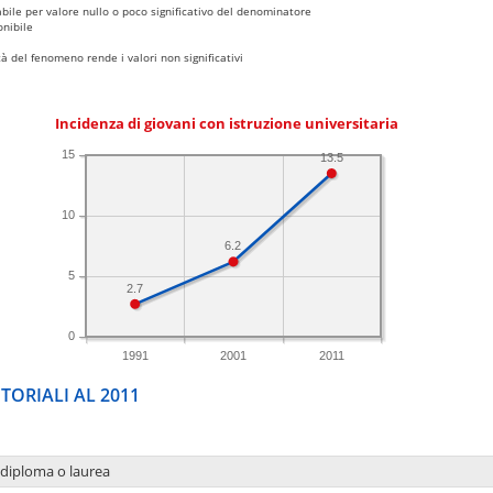
bile per valore nullo o poco significativo del denominatore
nibile
 del fenomeno rende i valori non significativi
Incidenza di giovani con istruzione universitaria
15
13.5
10
6.2
5
2.7
0
1991
2001
2011
TORIALI AL 2011
 diploma o laurea