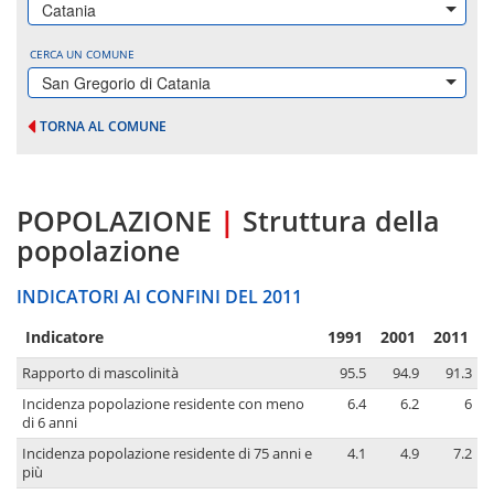
Catania
CERCA UN COMUNE
San Gregorio di Catania
TORNA AL COMUNE
POPOLAZIONE
|
Struttura della
popolazione
INDICATORI AI CONFINI DEL 2011
Indicatore
1991
2001
2011
Rapporto di mascolinità
95.5
94.9
91.3
Incidenza popolazione residente con meno
6.4
6.2
6
di 6 anni
Incidenza popolazione residente di 75 anni e
4.1
4.9
7.2
più