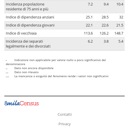
Incidenza popolazione
7.2
9.4
10.4
residente di 75 anni e più
Indice di dipendenza anziani
25.1
28.5
32
Indice di dipendenza giovani
22.1
22.6
21.5
Indice di vecchiaia
113.6
126.2
148.7
Incidenza dei separati
6.2
3.8
5.4
legalmente e dei divorziati
-
Indicatore non applicabile per valore nullo o poco significativo del
denominatore
..
Dato non ancora disponibile
...
Dato non rilevato
....
La mancanza o esiguità del fenomeno rende i valori non significativi
Contatti
Privacy