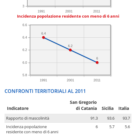
3
1991
2001
2011
Incidenza popolazione residente con meno di 6 anni
6.6
6.4
6.4
6.2
6.2
6
6.0
5.8
1991
2001
2011
CONFRONTI TERRITORIALI AL 2011
San Gregorio
Indicatore
di Catania
Sicilia
Italia
Rapporto di mascolinità
91.3
93.6
93.7
Incidenza popolazione
6
5.7
5.6
residente con meno di 6 anni