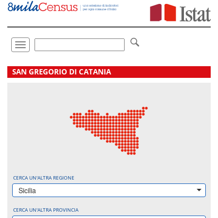
Vai
direttamente
a:
Contenuto
Ricerca
Toggle
navigation
.
SAN GREGORIO DI CATANIA
CERCA UN'ALTRA REGIONE
Sicilia
CERCA UN'ALTRA PROVINCIA