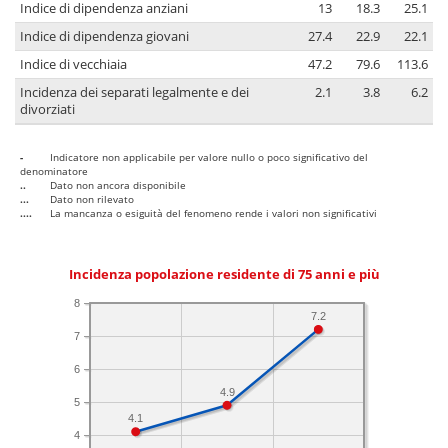
Indice di dipendenza anziani
13
18.3
25.1
Indice di dipendenza giovani
27.4
22.9
22.1
Indice di vecchiaia
47.2
79.6
113.6
Incidenza dei separati legalmente e dei
2.1
3.8
6.2
divorziati
-
Indicatore non applicabile per valore nullo o poco significativo del
denominatore
..
Dato non ancora disponibile
...
Dato non rilevato
....
La mancanza o esiguità del fenomeno rende i valori non significativi
Incidenza popolazione residente di 75 anni e più
8
7.2
7
6
4.9
5
4.1
4