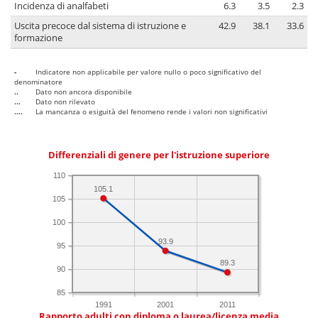
Incidenza di analfabeti
6.3
3.5
2.3
Uscita precoce dal sistema di istruzione e
42.9
38.1
33.6
formazione
-
Indicatore non applicabile per valore nullo o poco significativo del
denominatore
..
Dato non ancora disponibile
...
Dato non rilevato
....
La mancanza o esiguità del fenomeno rende i valori non significativi
Differenziali di genere per l'istruzione superiore
110
105.1
105
100
93.9
95
89.3
90
85
1991
2001
2011
Rapporto adulti con diploma o laurea/licenza media