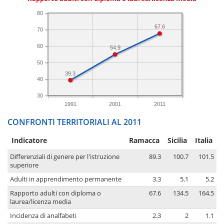
80
67.6
70
60
54.9
50
39.3
40
30
1991
2001
2011
CONFRONTI TERRITORIALI AL 2011
Indicatore
Ramacca
Sicilia
Italia
Differenziali di genere per l'istruzione
89.3
100.7
101.5
superiore
Adulti in apprendimento permanente
3.3
5.1
5.2
Rapporto adulti con diploma o
67.6
134.5
164.5
laurea/licenza media
Incidenza di analfabeti
2.3
2
1.1