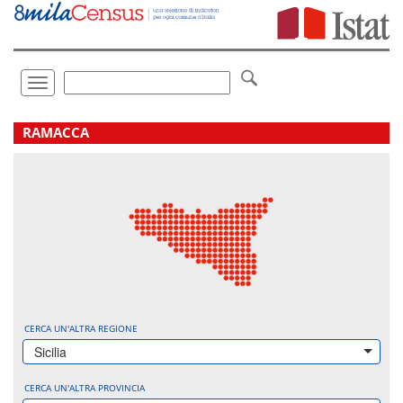
Vai
direttamente
a:
Contenuto
Ricerca
Toggle
navigation
.
RAMACCA
CERCA UN'ALTRA REGIONE
Sicilia
CERCA UN'ALTRA PROVINCIA