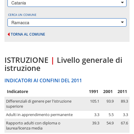
Catania
CERCA UN COMUNE
Ramacca
TORNA AL COMUNE
ISTRUZIONE
|
Livello generale di
istruzione
INDICATORI AI CONFINI DEL 2011
Indicatore
1991
2001
2011
Differenziali di genere per l'istruzione
105.1
93.9
89.3
superiore
Adulti in apprendimento permanente
3.3
5.5
3.3
Rapporto adulti con diploma o
39.3
54.9
67.6
laurea/licenza media