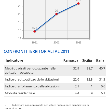
22.6
22
20
20
18
15.7
16
14
1991
2001
2011
CONFRONTI TERRITORIALI AL 2011
Indicatore
Ramacca
Sicilia
Italia
Metri quadrati per occupante nelle
32.9
38.7
40.7
abitazioni occupate
Indice di sottoutilizzo delle abitazioni
22.6
32.3
31.3
Indice di affollamento delle abitazioni
2.1
1
0.6
Mobilità residenziale
4.4
5.9
6.1
-
Indicatore non applicabile per valore nullo o poco significativo del
denominatore