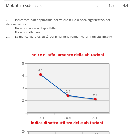
Mobilità residenziale
...
1.5
4.4
-
Indicatore non applicabile per valore nullo o poco significativo del
denominatore
..
Dato non ancora disponibile
...
Dato non rilevato
....
La mancanza o esiguità del fenomeno rende i valori non significativi
Indice di affollamento delle abitazioni
5
4.1
4
3
2.4
2.1
2
1
1991
2001
2011
Indice di sottoutilizzo delle abitazioni
24