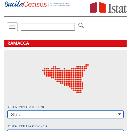
Vai
direttamente
a:
Contenuto
Ricerca
Toggle
navigation
.
RAMACCA
CERCA UN'ALTRA REGIONE
Sicilia
CERCA UN'ALTRA PROVINCIA