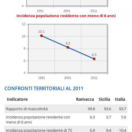
4
1991
2001
2011
Incidenza popolazione residente con meno di 6 anni
12
10.1
10
8.2
8
6.3
6
4
1991
2001
2011
CONFRONTI TERRITORIALI AL 2011
Indicatore
Ramacca
Sicilia
Italia
Rapporto di mascolinità
99.8
93.6
93.7
Incidenza popolazione residente con
6.3
5.7
5.6
meno di 6 anni
Incidenza popolazione residente di 75
6.9
9.4
10.4