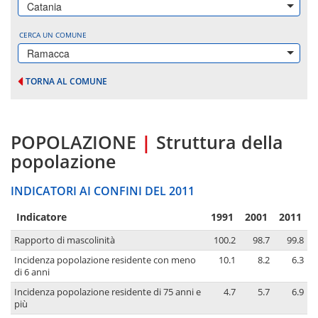
Catania
CERCA UN COMUNE
Ramacca
TORNA AL COMUNE
POPOLAZIONE
|
Struttura della
popolazione
INDICATORI AI CONFINI DEL 2011
Indicatore
1991
2001
2011
Rapporto di mascolinità
100.2
98.7
99.8
Incidenza popolazione residente con meno
10.1
8.2
6.3
di 6 anni
Incidenza popolazione residente di 75 anni e
4.7
5.7
6.9
più