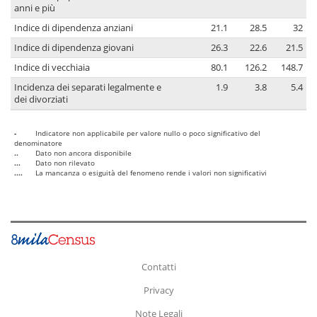
anni e più
Indice di dipendenza anziani
21.1
28.5
32
Indice di dipendenza giovani
26.3
22.6
21.5
Indice di vecchiaia
80.1
126.2
148.7
Incidenza dei separati legalmente e
1.9
3.8
5.4
dei divorziati
-
Indicatore non applicabile per valore nullo o poco significativo del
denominatore
..
Dato non ancora disponibile
...
Dato non rilevato
....
La mancanza o esiguità del fenomeno rende i valori non significativi
Contatti
Privacy
Note Legali