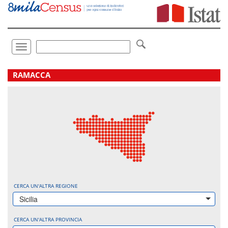
Vai
direttamente
a:
Contenuto
Ricerca
Toggle
navigation
.
RAMACCA
CERCA UN'ALTRA REGIONE
Sicilia
CERCA UN'ALTRA PROVINCIA