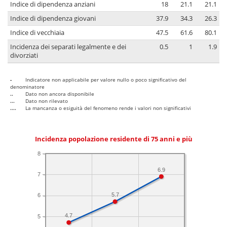
Indice di dipendenza anziani
18
21.1
21.1
Indice di dipendenza giovani
37.9
34.3
26.3
Indice di vecchiaia
47.5
61.6
80.1
Incidenza dei separati legalmente e dei
0.5
1
1.9
divorziati
-
Indicatore non applicabile per valore nullo o poco significativo del
denominatore
..
Dato non ancora disponibile
...
Dato non rilevato
....
La mancanza o esiguità del fenomeno rende i valori non significativi
Incidenza popolazione residente di 75 anni e più
8
6.9
7
5.7
6
4.7
5