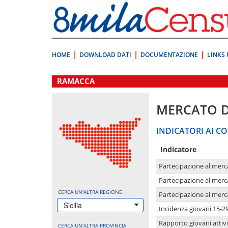
Vai
direttamente
a:
Contenuto
Ricerca
HOME
DOWNLOAD DATI
DOCUMENTAZIONE
LINKS 
.
RAMACCA
MERCATO 
INDICATORI AI CO
Indicatore
Partecipazione al merc
Partecipazione al merc
CERCA UN'ALTRA REGIONE
Partecipazione al merc
Sicilia
Incidenza giovani 15-2
Rapporto giovani attivi
CERCA UN'ALTRA PROVINCIA