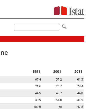
one
1991
2001
2011
67.4
57.2
61.5
21.6
24.7
28.4
44.5
40.7
44.8
49.5
54.8
41.5
109.6
60
47.8