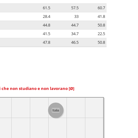
61.5
57.5
60.7
28.4
33
41.8
44.8
44.7
50.8
41.5
34.7
22.5
47.8
46.5
50.8
ni che non studiano e non lavorano
[Ø]
Italia