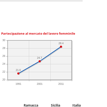
Partecipazione al mercato del lavoro femminile
30
28.4
28
26
24.7
24
21.6
22
20
1991
2001
2011
Ramacca
Sicilia
Italia