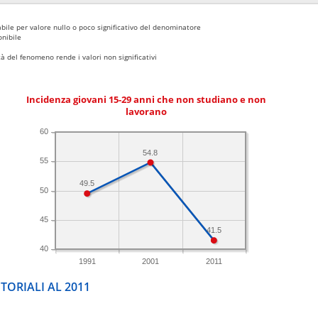
bile per valore nullo o poco significativo del denominatore
nibile
 del fenomeno rende i valori non significativi
Incidenza giovani 15-29 anni che non studiano e non
lavorano
60
54.8
55
49.5
50
45
41.5
40
1991
2001
2011
TORIALI AL 2011