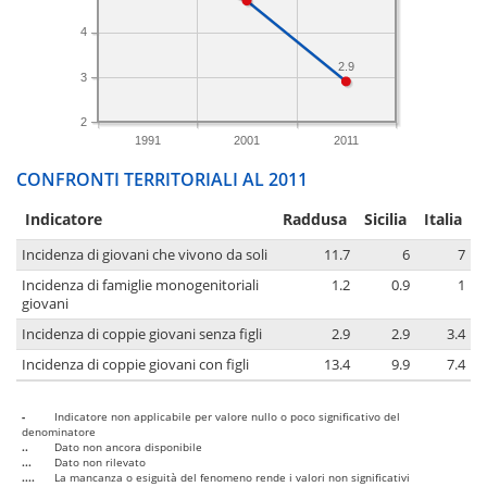
4
2.9
3
2
1991
2001
2011
CONFRONTI TERRITORIALI AL 2011
Indicatore
Raddusa
Sicilia
Italia
Incidenza di giovani che vivono da soli
11.7
6
7
Incidenza di famiglie monogenitoriali
1.2
0.9
1
giovani
Incidenza di coppie giovani senza figli
2.9
2.9
3.4
Incidenza di coppie giovani con figli
13.4
9.9
7.4
-
Indicatore non applicabile per valore nullo o poco significativo del
denominatore
..
Dato non ancora disponibile
...
Dato non rilevato
....
La mancanza o esiguità del fenomeno rende i valori non significativi