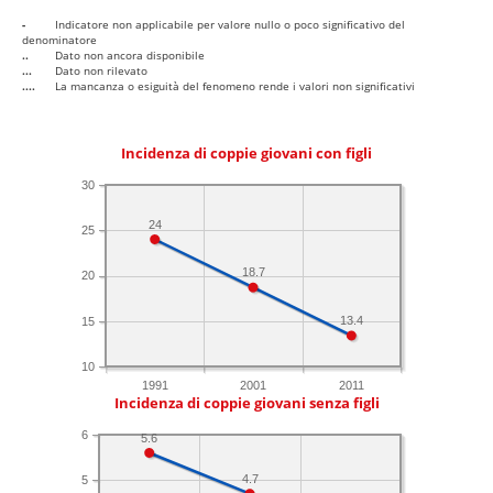
-
Indicatore non applicabile per valore nullo o poco significativo del
denominatore
..
Dato non ancora disponibile
...
Dato non rilevato
....
La mancanza o esiguità del fenomeno rende i valori non significativi
Incidenza di coppie giovani con figli
30
24
25
18.7
20
13.4
15
10
1991
2001
2011
Incidenza di coppie giovani senza figli
6
5.6
4.7
5