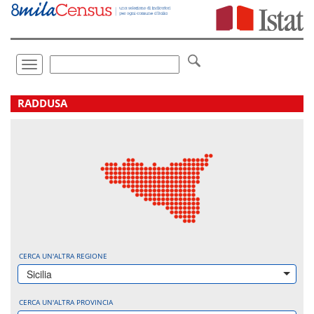
Vai
direttamente
a:
Contenuto
Ricerca
Toggle
navigation
.
RADDUSA
CERCA UN'ALTRA REGIONE
Sicilia
CERCA UN'ALTRA PROVINCIA