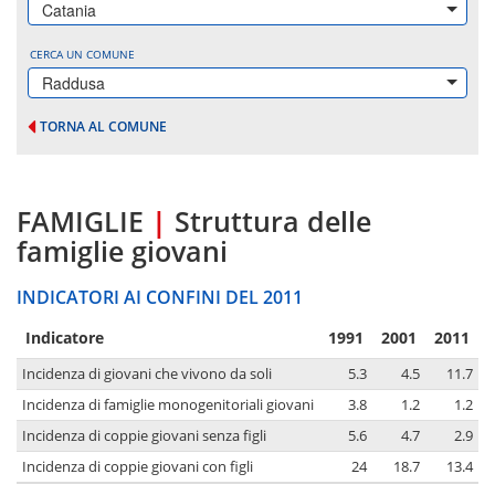
Catania
CERCA UN COMUNE
Raddusa
TORNA AL COMUNE
FAMIGLIE
|
Struttura delle
famiglie giovani
INDICATORI AI CONFINI DEL 2011
Indicatore
1991
2001
2011
Incidenza di giovani che vivono da soli
5.3
4.5
11.7
Incidenza di famiglie monogenitoriali giovani
3.8
1.2
1.2
Incidenza di coppie giovani senza figli
5.6
4.7
2.9
Incidenza di coppie giovani con figli
24
18.7
13.4