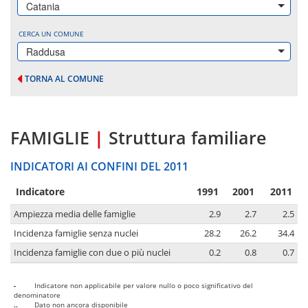
Catania
CERCA UN COMUNE
Raddusa
TORNA AL COMUNE
FAMIGLIE
|
Struttura familiare
INDICATORI AI CONFINI DEL 2011
Indicatore
1991
2001
2011
Ampiezza media delle famiglie
2.9
2.7
2.5
Incidenza famiglie senza nuclei
28.2
26.2
34.4
Incidenza famiglie con due o più nuclei
0.2
0.8
0.7
-
Indicatore non applicabile per valore nullo o poco significativo del
denominatore
..
Dato non ancora disponibile