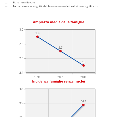
...
Dato non rilevato
....
La mancanza o esiguità del fenomeno rende i valori non significativi
Ampiezza media delle famiglie
3.0
2.9
2.8
2.7
2.6
2.5
2.4
1991
2001
2011
Incidenza famiglie senza nuclei
40
34.4
35