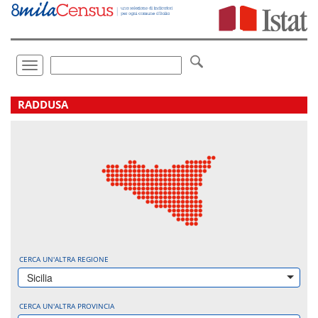
Vai
direttamente
a:
Contenuto
Ricerca
Toggle
navigation
.
RADDUSA
CERCA UN'ALTRA REGIONE
Sicilia
CERCA UN'ALTRA PROVINCIA