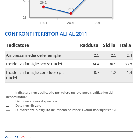
30
28.2
26.2
25
1991
2001
2011
CONFRONTI TERRITORIALI AL 2011
Indicatore
Raddusa
Sicilia
Italia
Ampiezza media delle famiglie
2.5
2.5
2.4
Incidenza famiglie senza nuclei
34.4
30.9
33.8
Incidenza famiglie con due o più
0.7
1.2
1.4
nuclei
-
Indicatore non applicabile per valore nullo o poco significativo del
denominatore
..
Dato non ancora disponibile
...
Dato non rilevato
....
La mancanza o esiguità del fenomeno rende i valori non significativi