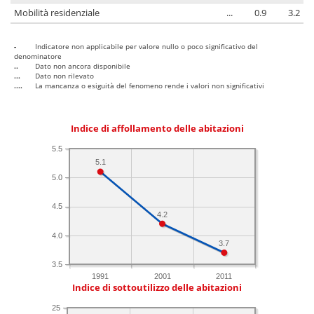
Mobilità residenziale
...
0.9
3.2
-
Indicatore non applicabile per valore nullo o poco significativo del
denominatore
..
Dato non ancora disponibile
...
Dato non rilevato
....
La mancanza o esiguità del fenomeno rende i valori non significativi
Indice di affollamento delle abitazioni
5.5
5.1
5.0
4.5
4.2
4.0
3.7
3.5
1991
2001
2011
Indice di sottoutilizzo delle abitazioni
25