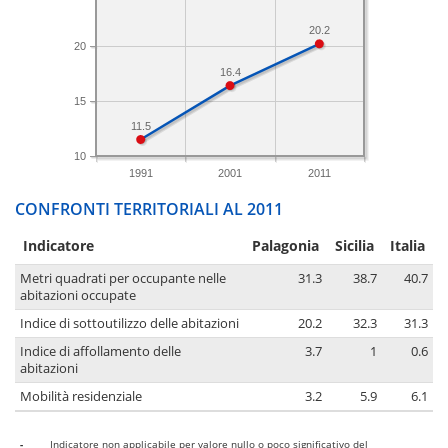
20.2
20
16.4
15
11.5
10
1991
2001
2011
CONFRONTI TERRITORIALI AL 2011
Indicatore
Palagonia
Sicilia
Italia
Metri quadrati per occupante nelle
31.3
38.7
40.7
abitazioni occupate
Indice di sottoutilizzo delle abitazioni
20.2
32.3
31.3
Indice di affollamento delle
3.7
1
0.6
abitazioni
Mobilità residenziale
3.2
5.9
6.1
-
Indicatore non applicabile per valore nullo o poco significativo del