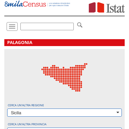
Vai
direttamente
a:
Contenuto
Ricerca
Toggle
navigation
.
PALAGONIA
CERCA UN'ALTRA REGIONE
Sicilia
CERCA UN'ALTRA PROVINCIA