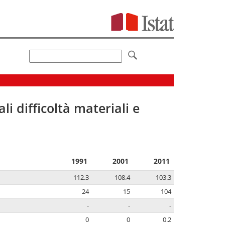
li difficoltà materiali e
1991
2001
2011
112.3
108.4
103.3
24
15
104
-
-
-
0
0
0.2