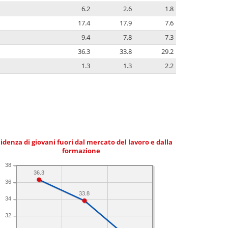
6.2
2.6
1.8
17.4
17.9
7.6
9.4
7.8
7.3
36.3
33.8
29.2
1.3
1.3
2.2
idenza di giovani fuori dal mercato del lavoro e dalla
formazione
38
36.3
36
33.8
34
32