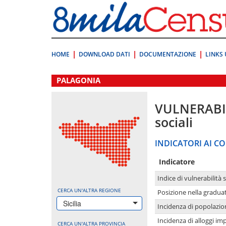
Vai
direttamente
a:
Contenuto
Ricerca
HOME
DOWNLOAD DATI
DOCUMENTAZIONE
LINKS 
.
PALAGONIA
VULNERABI
sociali
INDICATORI AI CO
Indicatore
Indice di vulnerabilità 
CERCA UN'ALTRA REGIONE
Posizione nella graduat
Sicilia
Incidenza di popolazio
Incidenza di alloggi im
CERCA UN'ALTRA PROVINCIA