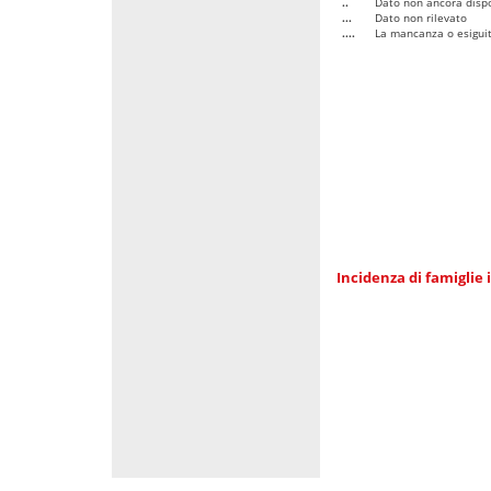
..
Dato non ancora dispo
...
Dato non rilevato
....
La mancanza o esiguità
Incidenza di famiglie 