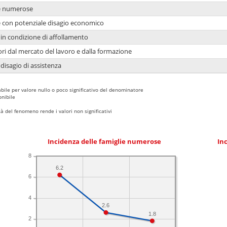
ie numerose
ie con potenziale disagio economico
in condizione di affollamento
ori dal mercato del lavoro e dalla formazione
 disagio di assistenza
bile per valore nullo o poco significativo del denominatore
nibile
 del fenomeno rende i valori non significativi
Incidenza delle famiglie numerose
Inc
8
6.2
6
4
2.6
1.8
2