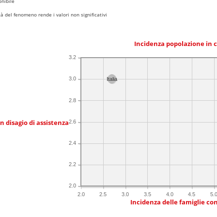
nibile
 del fenomeno rende i valori non significativi
Incidenza popolazione in 
3.2
3.0
Italia
2.8
in disagio di assistenza
2.6
2.4
2.2
2.0
2.0
2.5
3.0
3.5
4.0
4.5
5.
Incidenza delle famiglie co