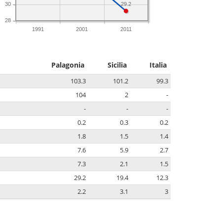
29.2
30
28
1991
2001
2011
Palagonia
Sicilia
Italia
103.3
101.2
99.3
104
2
-
-
-
-
0.2
0.3
0.2
1.8
1.5
1.4
7.6
5.9
2.7
7.3
2.1
1.5
29.2
19.4
12.3
2.2
3.1
3