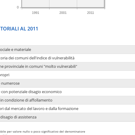
0
1991
2001
2011
TORIALI AL 2011
sociale e materiale
oria dei comuni dell'indice di vulnerabilità
ne provinciale in comuni "molto vulnerabili"
propri
ie numerose
ie con potenziale disagio economico
in condizione di affollamento
ori dal mercato del lavoro e dalla formazione
 disagio di assistenza
bile per valore nullo o poco significativo del denominatore