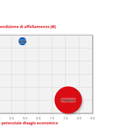
condizione di affollamento
[Ø]
Sicilia
Palagonia
0
5.5
6.0
6.5
7.0
7.5
8.0
8.5
n potenziale disagio economico