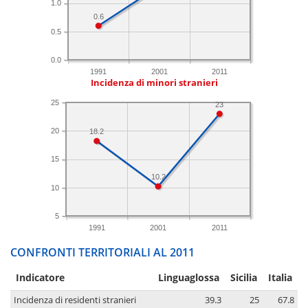
1.0
0.6
0.5
0.0
1991
2001
2011
Incidenza di minori stranieri
25
23
20
18.2
15
10.2
10
5
1991
2001
2011
CONFRONTI TERRITORIALI AL 2011
Indicatore
Linguaglossa
Sicilia
Italia
Incidenza di residenti stranieri
39.3
25
67.8