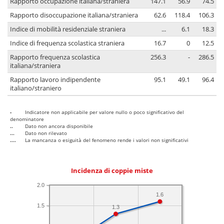
Rapporto occupazione italiana/straniera
147.1
56.9
74.5
Rapporto disoccupazione italiana/straniera
62.6
118.4
106.3
Indice di mobilità residenziale straniera
...
6.1
18.3
Indice di frequenza scolastica straniera
16.7
0
12.5
Rapporto frequenza scolastica
256.3
-
286.5
italiana/straniera
Rapporto lavoro indipendente
95.1
49.1
96.4
italiano/straniero
-
Indicatore non applicabile per valore nullo o poco significativo del
denominatore
..
Dato non ancora disponibile
...
Dato non rilevato
....
La mancanza o esiguità del fenomeno rende i valori non significativi
Incidenza di coppie miste
2.0
1.6
1.5
1.3