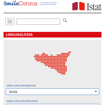
Vai
direttamente
a:
Contenuto
Ricerca
Toggle
navigation
.
LINGUAGLOSSA
CERCA UN'ALTRA REGIONE
Sicilia
CERCA UN'ALTRA PROVINCIA