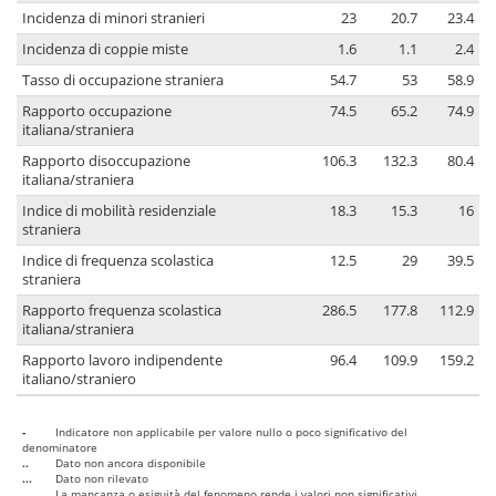
Incidenza di minori stranieri
23
20.7
23.4
Incidenza di coppie miste
1.6
1.1
2.4
Tasso di occupazione straniera
54.7
53
58.9
Rapporto occupazione
74.5
65.2
74.9
italiana/straniera
Rapporto disoccupazione
106.3
132.3
80.4
italiana/straniera
Indice di mobilità residenziale
18.3
15.3
16
straniera
Indice di frequenza scolastica
12.5
29
39.5
straniera
Rapporto frequenza scolastica
286.5
177.8
112.9
italiana/straniera
Rapporto lavoro indipendente
96.4
109.9
159.2
italiano/straniero
-
Indicatore non applicabile per valore nullo o poco significativo del
denominatore
..
Dato non ancora disponibile
...
Dato non rilevato
....
La mancanza o esiguità del fenomeno rende i valori non significativi