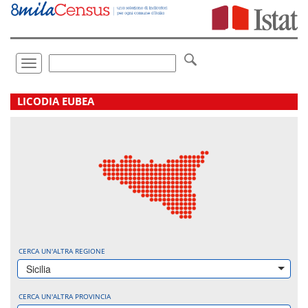
Vai
direttamente
a:
Contenuto
Ricerca
Toggle
navigation
.
LICODIA EUBEA
CERCA UN'ALTRA REGIONE
Sicilia
CERCA UN'ALTRA PROVINCIA