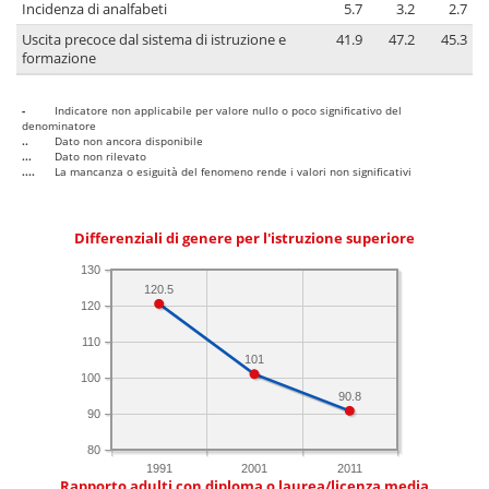
Incidenza di analfabeti
5.7
3.2
2.7
Uscita precoce dal sistema di istruzione e
41.9
47.2
45.3
formazione
-
Indicatore non applicabile per valore nullo o poco significativo del
denominatore
..
Dato non ancora disponibile
...
Dato non rilevato
....
La mancanza o esiguità del fenomeno rende i valori non significativi
Differenziali di genere per l'istruzione superiore
130
120.5
120
110
101
100
90.8
90
80
1991
2001
2011
Rapporto adulti con diploma o laurea/licenza media