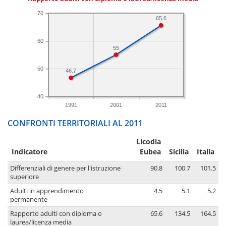
70
65.6
60
55
50
46.7
40
1991
2001
2011
CONFRONTI TERRITORIALI AL 2011
Licodia
Indicatore
Eubea
Sicilia
Italia
Differenziali di genere per l'istruzione
90.8
100.7
101.5
superiore
Adulti in apprendimento
4.5
5.1
5.2
permanente
Rapporto adulti con diploma o
65.6
134.5
164.5
laurea/licenza media