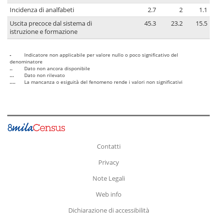
Incidenza di analfabeti
2.7
2
1.1
Uscita precoce dal sistema di
45.3
23.2
15.5
istruzione e formazione
-
Indicatore non applicabile per valore nullo o poco significativo del
denominatore
..
Dato non ancora disponibile
...
Dato non rilevato
....
La mancanza o esiguità del fenomeno rende i valori non significativi
Contatti
Privacy
Note Legali
Web info
Dichiarazione di accessibilità