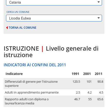
Catania
CERCA UN COMUNE
Licodia Eubea
TORNA AL COMUNE
ISTRUZIONE
|
Livello generale di
istruzione
INDICATORI AI CONFINI DEL 2011
Indicatore
1991
2001
2011
Differenziali di genere per l'istruzione
120.5
101
90.8
superiore
Adulti in apprendimento permanente
2.5
4.2
4.5
Rapporto adulti con diploma o
46.7
55
65.6
laurea/licenza media