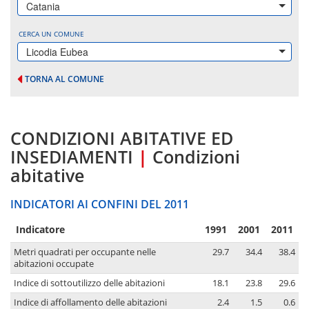
Catania
CERCA UN COMUNE
Licodia Eubea
TORNA AL COMUNE
CONDIZIONI ABITATIVE ED
INSEDIAMENTI
|
Condizioni
abitative
INDICATORI AI CONFINI DEL 2011
Indicatore
1991
2001
2011
Metri quadrati per occupante nelle
29.7
34.4
38.4
abitazioni occupate
Indice di sottoutilizzo delle abitazioni
18.1
23.8
29.6
Indice di affollamento delle abitazioni
2.4
1.5
0.6