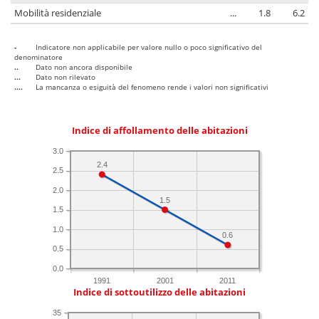
Mobilità residenziale
...
1.8
6.2
-
Indicatore non applicabile per valore nullo o poco significativo del
denominatore
..
Dato non ancora disponibile
...
Dato non rilevato
....
La mancanza o esiguità del fenomeno rende i valori non significativi
Indice di affollamento delle abitazioni
3.0
2.4
2.5
2.0
1.5
1.5
1.0
0.6
0.5
0.0
1991
2001
2011
Indice di sottoutilizzo delle abitazioni
35