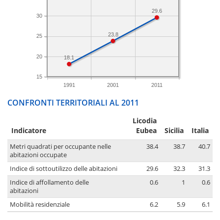
29.6
30
23.8
25
20
18.1
15
1991
2001
2011
CONFRONTI TERRITORIALI AL 2011
Licodia
Indicatore
Eubea
Sicilia
Italia
Metri quadrati per occupante nelle
38.4
38.7
40.7
abitazioni occupate
Indice di sottoutilizzo delle abitazioni
29.6
32.3
31.3
Indice di affollamento delle
0.6
1
0.6
abitazioni
Mobilità residenziale
6.2
5.9
6.1