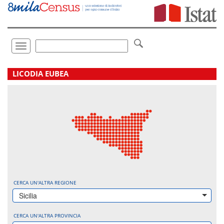
Vai
direttamente
a:
Contenuto
Ricerca
Toggle
navigation
.
LICODIA EUBEA
CERCA UN'ALTRA REGIONE
Sicilia
CERCA UN'ALTRA PROVINCIA