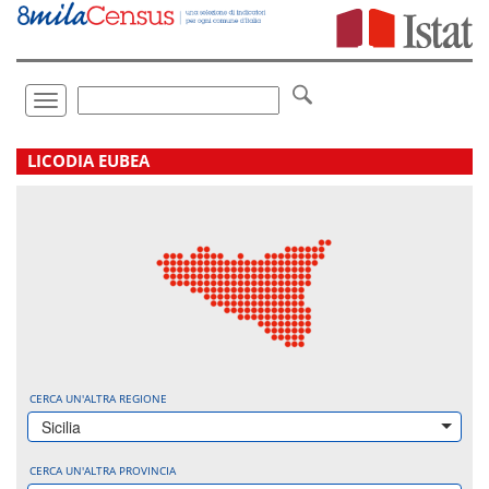
Vai
direttamente
a:
Contenuto
Ricerca
Toggle
navigation
.
LICODIA EUBEA
CERCA UN'ALTRA REGIONE
Sicilia
CERCA UN'ALTRA PROVINCIA