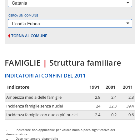
Catania
CERCA UN COMUNE
Licodia Eubea
TORNA AL COMUNE
FAMIGLIE
|
Struttura familiare
INDICATORI AI CONFINI DEL 2011
Indicatore
1991
2001
2011
Ampiezza media delle famiglie
2.8
2.4
2.3
Incidenza famiglie senza nuclei
24
32.3
39.4
Incidenza famiglie con due o più nuclei
2.4
0.2
0.6
-
Indicatore non applicabile per valore nullo o poco significativo del
denominatore
..
Dato non ancora disponibile