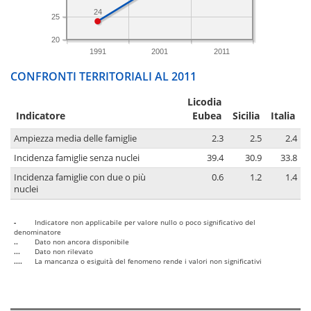
24
25
20
1991
2001
2011
CONFRONTI TERRITORIALI AL 2011
Licodia
Indicatore
Eubea
Sicilia
Italia
Ampiezza media delle famiglie
2.3
2.5
2.4
Incidenza famiglie senza nuclei
39.4
30.9
33.8
Incidenza famiglie con due o più
0.6
1.2
1.4
nuclei
-
Indicatore non applicabile per valore nullo o poco significativo del
denominatore
..
Dato non ancora disponibile
...
Dato non rilevato
....
La mancanza o esiguità del fenomeno rende i valori non significativi