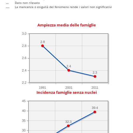
...
Dato non rilevato
....
La mancanza o esiguità del fenomeno rende i valori non significativi
Ampiezza media delle famiglie
3.0
2.8
2.8
2.6
2.4
2.4
2.3
2.2
1991
2001
2011
Incidenza famiglie senza nuclei
45
39.4
40
35
32.3
30